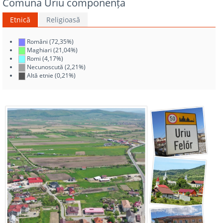
Comuna Uriu componența
Etnică
Religioasă
Români (72,35%)
Maghiari (21,04%)
Romi (4,17%)
Necunoscută (2,21%)
Altă etnie (0,21%)