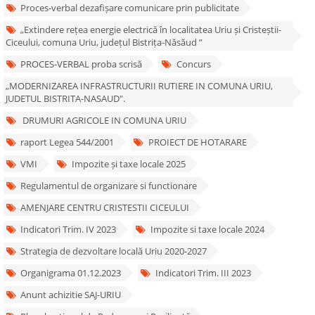
Proces-verbal dezafișare comunicare prin publicitate
„Extindere rețea energie electrică în localitatea Uriu și Cristeștii-
Ciceului, comuna Uriu, județul Bistrița-Năsăud ”
PROCES-VERBAL proba scrisă
Concurs
„MODERNIZAREA INFRASTRUCTURII RUTIERE IN COMUNA URIU,
JUDETUL BISTRITA-NASAUD".
DRUMURI AGRICOLE IN COMUNA URIU
raport Legea 544/2001
PROIECT DE HOTARARE
VMI
Impozite și taxe locale 2025
Regulamentul de organizare si functionare
AMENJARE CENTRU CRISTESTII CICEULUI
Indicatori Trim. IV 2023
Impozite si taxe locale 2024
Strategia de dezvoltare locală Uriu 2020-2027
Organigrama 01.12.2023
Indicatori Trim. III 2023
Anunt achizitie SAJ-URIU