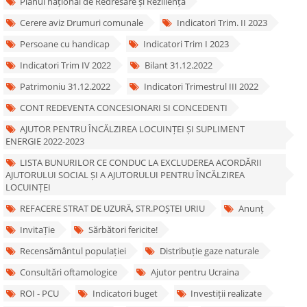
Planul național de Redresare și Reziliență
Cerere aviz Drumuri comunale
Indicatori Trim. II 2023
Persoane cu handicap
Indicatori Trim I 2023
Indicatori Trim IV 2022
Bilant 31.12.2022
Patrimoniu 31.12.2022
Indicatori Trimestrul III 2022
CONT REDEVENTA CONCESIONARI SI CONCEDENTI
AJUTOR PENTRU ÎNCĂLZIREA LOCUINȚEI ȘI SUPLIMENT
ENERGIE 2022-2023
LISTA BUNURILOR CE CONDUC LA EXCLUDEREA ACORDĂRII
AJUTORULUI SOCIAL ȘI A AJUTORULUI PENTRU ÎNCĂLZIREA
LOCUINȚEI
REFACERE STRAT DE UZURÄ‚ STR.POȘTEI URIU
Anunț
InvitaȚie
Sărbători fericite!
Recensământul populației
Distribuție gaze naturale
Consultări oftamologice
Ajutor pentru Ucraina
ROI - PCU
Indicatori buget
Investiții realizate