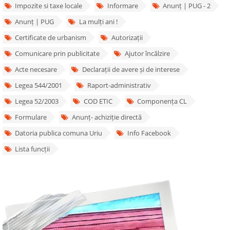
Impozite si taxe locale
Informare
Anunț | PUG - 2
Anunț | PUG
La mulți ani !
Certificate de urbanism
Autorizații
Comunicare prin publicitate
Ajutor încălzire
Acte necesare
Declarații de avere și de interese
Legea 544/2001
Raport-administrativ
Legea 52/2003
COD ETIC
Componența CL
Formulare
Anunț- achiziție directă
Datoria publica comuna Uriu
Info Facebook
Lista funcții