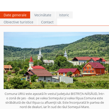
Date generale
Vecinătate
Istoric
Obiective turistice
Contact
Comuna URIU este aşezată în vestul judeţului BISTRIȚA-NĂSĂUD, într-
o zonă de şes - deal, pe valea Someşului şi valea Ilişua.Comuna este
străbătută de râul Ilişua cu afluenţii săi. Este înconjurată în partea de
nord de dealuri, iar în sud de râul Someşul-Mare.