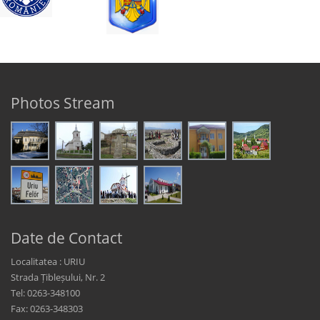
Photos Stream
Date de Contact
Localitatea : URIU
Strada Țibleșului, Nr. 2
Tel: 0263-348100
Fax: 0263-348303