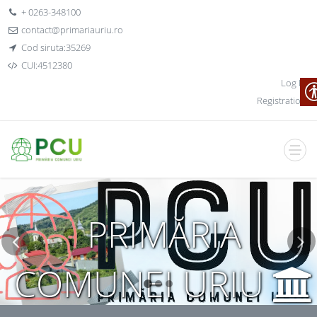
+ 0263-348100
contact@primariauriu.ro
Cod siruta:35269
CUI:4512380
Log In
Registration
PRIMĂRIA
COMUNEI URIU