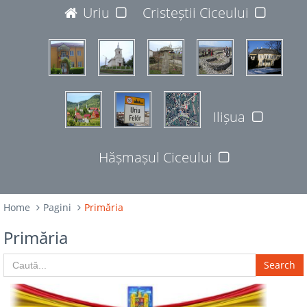
JUDEȚUL BISTRIȚA-NĂSĂUD
Uriu
Cristeștii Ciceului
427365
Ilișua
Hășmașul Ciceului
Home
Pagini
Primăria
Primăria
Search