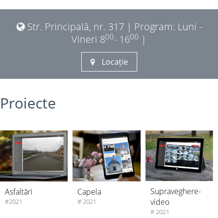
Str. Principală, nr. 317 | Program: Luni -
00
00
Vineri 8
- 16
|
Locație
Proiecte
Supraveghere-
Asfaltări
Capela
video
#2021
# 2021
# 2021