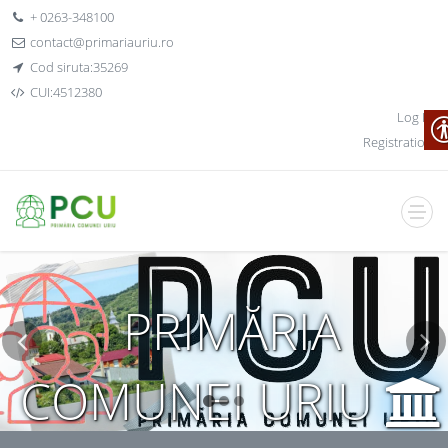
+ 0263-348100
contact@primariauriu.ro
Cod siruta:35269
CUI:4512380
Log In
Registration
PRIMĂRIA
COMUNEI URIU