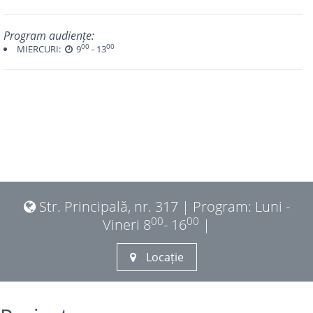
Program audiențe:
00
00
MIERCURI:
9
- 13
Str. Principală, nr. 317 | Program: Luni -
00
00
Vineri 8
- 16
|
Locație