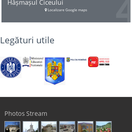
Hășmașul Ciceului
Localizare Google maps
Legături utile
Photos Stream