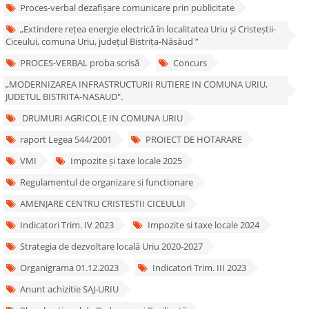
Proces-verbal dezafișare comunicare prin publicitate
„Extindere rețea energie electrică în localitatea Uriu și Cristeștii-
Ciceului, comuna Uriu, județul Bistrița-Năsăud ”
PROCES-VERBAL proba scrisă
Concurs
„MODERNIZAREA INFRASTRUCTURII RUTIERE IN COMUNA URIU,
JUDETUL BISTRITA-NASAUD".
DRUMURI AGRICOLE IN COMUNA URIU
raport Legea 544/2001
PROIECT DE HOTARARE
VMI
Impozite și taxe locale 2025
Regulamentul de organizare si functionare
AMENJARE CENTRU CRISTESTII CICEULUI
Indicatori Trim. IV 2023
Impozite si taxe locale 2024
Strategia de dezvoltare locală Uriu 2020-2027
Organigrama 01.12.2023
Indicatori Trim. III 2023
Anunt achizitie SAJ-URIU