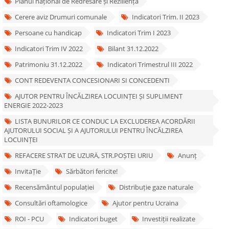
Planul național de Redresare și Reziliență
Cerere aviz Drumuri comunale
Indicatori Trim. II 2023
Persoane cu handicap
Indicatori Trim I 2023
Indicatori Trim IV 2022
Bilant 31.12.2022
Patrimoniu 31.12.2022
Indicatori Trimestrul III 2022
CONT REDEVENTA CONCESIONARI SI CONCEDENTI
AJUTOR PENTRU ÎNCĂLZIREA LOCUINȚEI ȘI SUPLIMENT
ENERGIE 2022-2023
LISTA BUNURILOR CE CONDUC LA EXCLUDEREA ACORDĂRII
AJUTORULUI SOCIAL ȘI A AJUTORULUI PENTRU ÎNCĂLZIREA
LOCUINȚEI
REFACERE STRAT DE UZURÄ‚ STR.POȘTEI URIU
Anunț
InvitaȚie
Sărbători fericite!
Recensământul populației
Distribuție gaze naturale
Consultări oftamologice
Ajutor pentru Ucraina
ROI - PCU
Indicatori buget
Investiții realizate