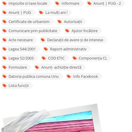
Impozite si taxe locale
Informare
Anunț | PUG - 2
Anunț | PUG
La mulți ani !
Certificate de urbanism
Autorizații
Comunicare prin publicitate
Ajutor încălzire
Acte necesare
Declarații de avere și de interese
Legea 544/2001
Raport-administrativ
Legea 52/2003
COD ETIC
Componența CL
Formulare
Anunț- achiziție directă
Datoria publica comuna Uriu
Info Facebook
Lista funcții