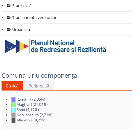
Stare civilă
Transparența veniturilor
Urbanism
Comuna Uriu componența
Etnică
Religioasă
Români (72,35%)
Maghiari (21,04%)
Romi (4,17%)
Necunoscută (2,21%)
Altă etnie (0,21%)