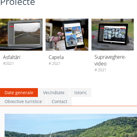
Proiecte
Supraveghere-
Asfaltări
Capela
video
#2021
# 2021
# 2021
Date generale
Vecinătate
Istoric
Obiective turistice
Contact