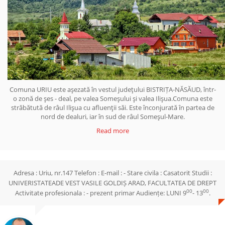
Comuna URIU este aşezată în vestul judeţului BISTRIȚA-NĂSĂUD, într-
o zonă de şes - deal, pe valea Someşului şi valea Ilişua.Comuna este
străbătută de râul Ilişua cu afluenţii săi. Este înconjurată în partea de
nord de dealuri, iar în sud de râul Someşul-Mare.
Read more
Adresa : Uriu, nr.147 Telefon : E-mail : - Stare civila : Casatorit Studii :
UNIVERISTATEADE VEST VASILE GOLDIȘ ARAD, FACULTATEA DE DREPT
00
00
Activitate profesionala : - prezent primar Audiențe: LUNI 9
- 13
.