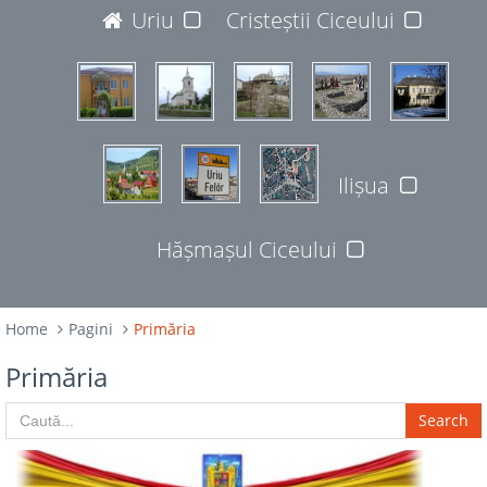
JUDEȚUL BISTRIȚA-NĂSĂUD
Uriu
Cristeștii Ciceului
427365
Ilișua
Hășmașul Ciceului
Home
Pagini
Primăria
Primăria
Search