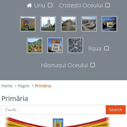
JUDEȚUL BISTRIȚA-NĂSĂUD
Uriu
Cristeștii Ciceului
427365
Ilișua
Hășmașul Ciceului
Home
Pagini
Primăria
Primăria
Search