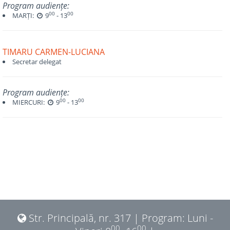
Program audiențe:
00
00
MARȚI:
9
- 13
TIMARU CARMEN-LUCIANA
Secretar delegat
Program audiențe:
00
00
MIERCURI:
9
- 13
Str. Principală, nr. 317 | Program: Luni -
00
00