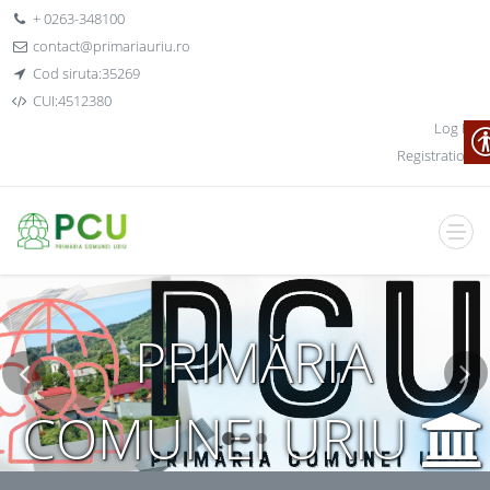
+ 0263-348100
contact@primariauriu.ro
Cod siruta:35269
CUI:4512380
Log In
Registration
PRIMĂRIA
COMUNEI URIU