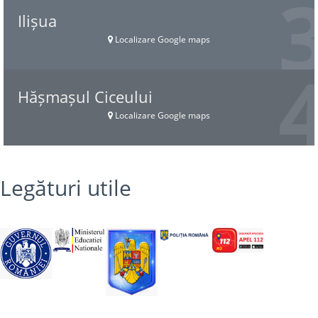
Ilișua
Localizare Google maps
Hășmașul Ciceului
Localizare Google maps
Legături utile