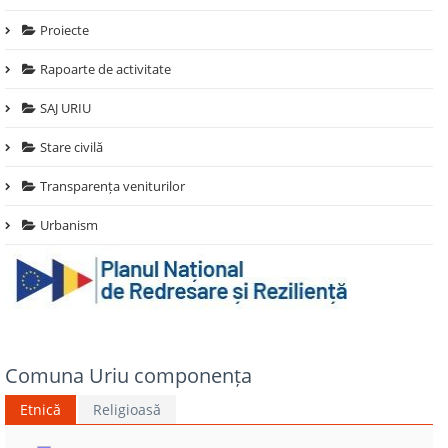
Proiecte
Rapoarte de activitate
SAJ URIU
Stare civilă
Transparența veniturilor
Urbanism
Comuna Uriu componența
Etnică
Religioasă