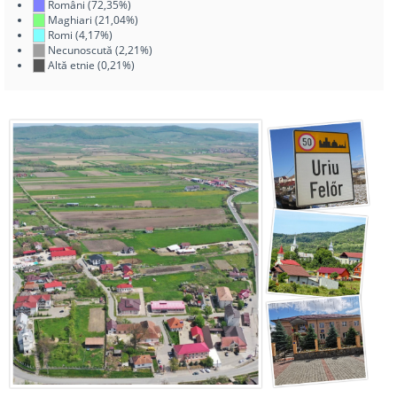
Români (72,35%)
Maghiari (21,04%)
Romi (4,17%)
Necunoscută (2,21%)
Altă etnie (0,21%)