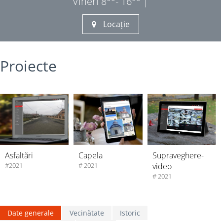
Vineri 8
- 16
|
Locație
Proiecte
Supraveghere-
Asfaltări
Capela
video
#2021
# 2021
# 2021
Date generale
Vecinătate
Istoric