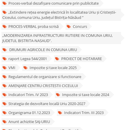
Proces-verbal dezafișare comunicare prin publicitate
„Extindere rețea energie electrică în localitatea Uriu și Cristeștii-
Ciceului, comuna Uriu, județul Bistrița-Năsăud ”
PROCES-VERBAL proba scrisă
Concurs
„MODERNIZAREA INFRASTRUCTURII RUTIERE IN COMUNA URIU,
JUDETUL BISTRITA-NASAUD".
DRUMURI AGRICOLE IN COMUNA URIU
raport Legea 544/2001
PROIECT DE HOTARARE
VMI
Impozite și taxe locale 2025
Regulamentul de organizare si functionare
AMENJARE CENTRU CRISTESTII CICEULUI
Indicatori Trim. IV 2023
Impozite si taxe locale 2024
Strategia de dezvoltare locală Uriu 2020-2027
Organigrama 01.12.2023
Indicatori Trim. III 2023
Anunt achizitie SAJ-URIU