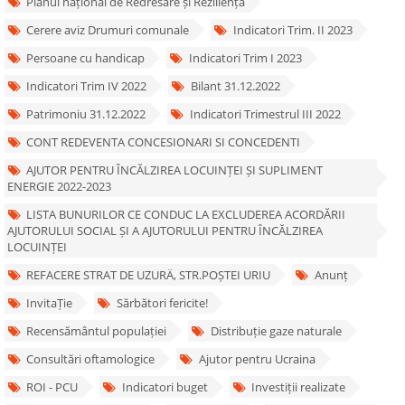
Planul național de Redresare și Reziliență
Cerere aviz Drumuri comunale
Indicatori Trim. II 2023
Persoane cu handicap
Indicatori Trim I 2023
Indicatori Trim IV 2022
Bilant 31.12.2022
Patrimoniu 31.12.2022
Indicatori Trimestrul III 2022
CONT REDEVENTA CONCESIONARI SI CONCEDENTI
AJUTOR PENTRU ÎNCĂLZIREA LOCUINȚEI ȘI SUPLIMENT
ENERGIE 2022-2023
LISTA BUNURILOR CE CONDUC LA EXCLUDEREA ACORDĂRII
AJUTORULUI SOCIAL ȘI A AJUTORULUI PENTRU ÎNCĂLZIREA
LOCUINȚEI
REFACERE STRAT DE UZURÄ‚ STR.POȘTEI URIU
Anunț
InvitaȚie
Sărbători fericite!
Recensământul populației
Distribuție gaze naturale
Consultări oftamologice
Ajutor pentru Ucraina
ROI - PCU
Indicatori buget
Investiții realizate