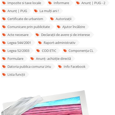
Impozite si taxe locale
Informare
Anunț | PUG - 2
Anunț | PUG
La mulți ani !
Certificate de urbanism
Autorizații
Comunicare prin publicitate
Ajutor încălzire
Acte necesare
Declarații de avere și de interese
Legea 544/2001
Raport-administrativ
Legea 52/2003
COD ETIC
Componența CL
Formulare
Anunț- achiziție directă
Datoria publica comuna Uriu
Info Facebook
Lista funcții