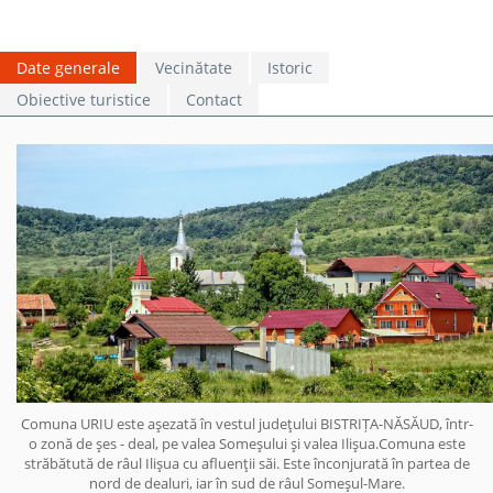
Date generale
Vecinătate
Istoric
Obiective turistice
Contact
Comuna URIU este aşezată în vestul judeţului BISTRIȚA-NĂSĂUD, într-
o zonă de şes - deal, pe valea Someşului şi valea Ilişua.Comuna este
străbătută de râul Ilişua cu afluenţii săi. Este înconjurată în partea de
nord de dealuri, iar în sud de râul Someşul-Mare.