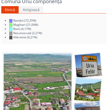
Comuna Uriu componența
Etnică
Religioasă
Români (72,35%)
Maghiari (21,04%)
Romi (4,17%)
Necunoscută (2,21%)
Altă etnie (0,21%)