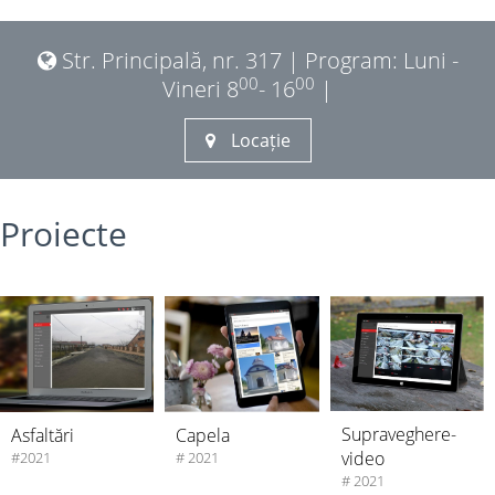
Str. Principală, nr. 317 | Program: Luni -
00
00
Vineri 8
- 16
|
Locație
Proiecte
Supraveghere-
Asfaltări
Capela
video
#2021
# 2021
# 2021