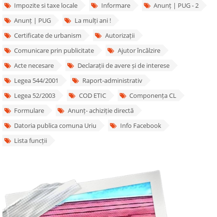
Impozite si taxe locale
Informare
Anunț | PUG - 2
Anunț | PUG
La mulți ani !
Certificate de urbanism
Autorizații
Comunicare prin publicitate
Ajutor încălzire
Acte necesare
Declarații de avere și de interese
Legea 544/2001
Raport-administrativ
Legea 52/2003
COD ETIC
Componența CL
Formulare
Anunț- achiziție directă
Datoria publica comuna Uriu
Info Facebook
Lista funcții