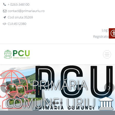
+ 0263-348100
contact@primariauriu.ro
Cod siruta:35269
CUI:4512380
Log In
Registration
PRIMĂRIA
COMUNEI URIU