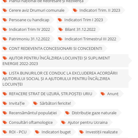
Planul național de Redresare și Reziliență
Cerere aviz Drumuri comunale
Indicatori Trim. II 2023
Persoane cu handicap
Indicatori Trim I 2023
Indicatori Trim IV 2022
Bilant 31.12.2022
Patrimoniu 31.12.2022
Indicatori Trimestrul III 2022
CONT REDEVENTA CONCESIONARI SI CONCEDENTI
AJUTOR PENTRU ÎNCĂLZIREA LOCUINȚEI ȘI SUPLIMENT
ENERGIE 2022-2023
LISTA BUNURILOR CE CONDUC LA EXCLUDEREA ACORDĂRII
AJUTORULUI SOCIAL ȘI A AJUTORULUI PENTRU ÎNCĂLZIREA
LOCUINȚEI
REFACERE STRAT DE UZURÄ‚ STR.POȘTEI URIU
Anunț
InvitaȚie
Sărbători fericite!
Recensământul populației
Distribuție gaze naturale
Consultări oftamologice
Ajutor pentru Ucraina
ROI - PCU
Indicatori buget
Investiții realizate