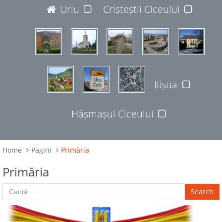
JUDEȚUL BISTRIȚA-NĂSĂUD
Uriu
Cristeștii Ciceului
427365
Ilișua
Hășmașul Ciceului
Home
Pagini
Primăria
Primăria
Search