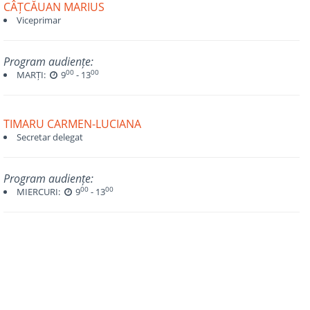
CÂȚCĂUAN MARIUS
Viceprimar
Program audiențe:
00
00
MARȚI:
9
- 13
TIMARU CARMEN-LUCIANA
Secretar delegat
Program audiențe:
00
00
MIERCURI:
9
- 13