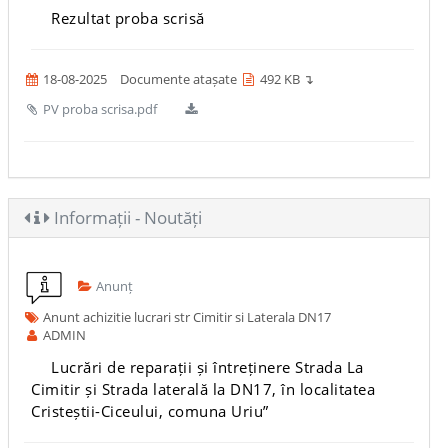
Rezultat proba scrisă
18-08-2025
Documente atașate
492 KB ↴
PV proba scrisa.pdf
Informații - Noutăți
Anunț
Anunt achizitie lucrari str Cimitir si Laterala DN17
ADMIN
Lucrări de reparații și întreținere Strada La
Cimitir și Strada laterală la DN17, în localitatea
Cristeștii-Ciceului, comuna Uriu”