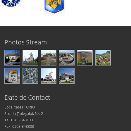
Photos Stream
Date de Contact
Localitatea : URIU
Strada Țibleșului, Nr. 2
Tel: 0263-348100
Fax: 0263-348303