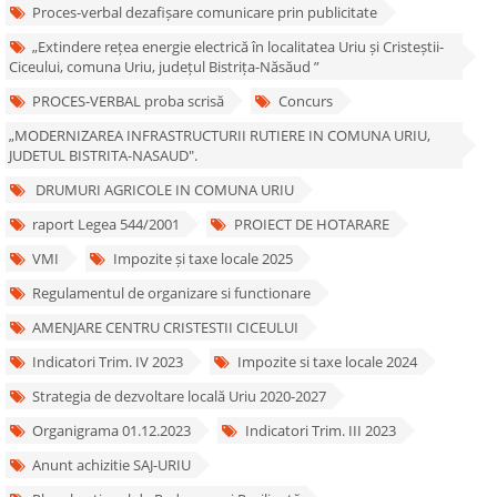
Proces-verbal dezafișare comunicare prin publicitate
„Extindere rețea energie electrică în localitatea Uriu și Cristeștii-
Ciceului, comuna Uriu, județul Bistrița-Năsăud ”
PROCES-VERBAL proba scrisă
Concurs
„MODERNIZAREA INFRASTRUCTURII RUTIERE IN COMUNA URIU,
JUDETUL BISTRITA-NASAUD".
DRUMURI AGRICOLE IN COMUNA URIU
raport Legea 544/2001
PROIECT DE HOTARARE
VMI
Impozite și taxe locale 2025
Regulamentul de organizare si functionare
AMENJARE CENTRU CRISTESTII CICEULUI
Indicatori Trim. IV 2023
Impozite si taxe locale 2024
Strategia de dezvoltare locală Uriu 2020-2027
Organigrama 01.12.2023
Indicatori Trim. III 2023
Anunt achizitie SAJ-URIU