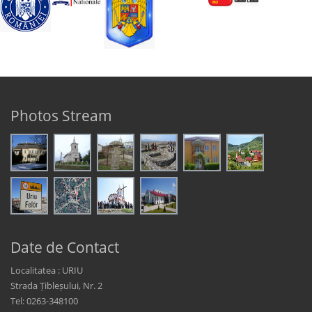
Photos Stream
Date de Contact
Localitatea : URIU
Strada Țibleșului, Nr. 2
Tel: 0263-348100