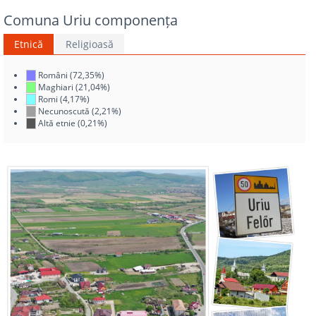
Comuna Uriu componența
Etnică
Religioasă
Români (72,35%)
Maghiari (21,04%)
Romi (4,17%)
Necunoscută (2,21%)
Altă etnie (0,21%)