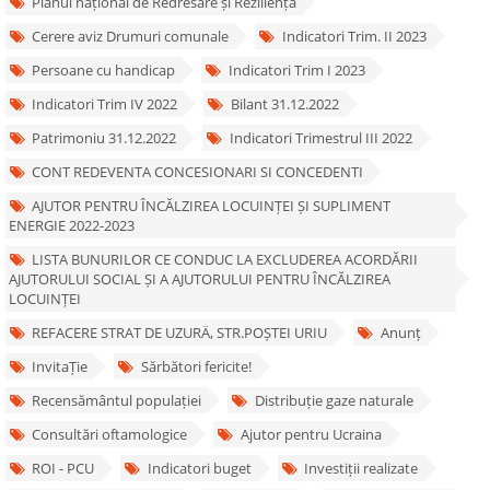
Planul național de Redresare și Reziliență
Cerere aviz Drumuri comunale
Indicatori Trim. II 2023
Persoane cu handicap
Indicatori Trim I 2023
Indicatori Trim IV 2022
Bilant 31.12.2022
Patrimoniu 31.12.2022
Indicatori Trimestrul III 2022
CONT REDEVENTA CONCESIONARI SI CONCEDENTI
AJUTOR PENTRU ÎNCĂLZIREA LOCUINȚEI ȘI SUPLIMENT
ENERGIE 2022-2023
LISTA BUNURILOR CE CONDUC LA EXCLUDEREA ACORDĂRII
AJUTORULUI SOCIAL ȘI A AJUTORULUI PENTRU ÎNCĂLZIREA
LOCUINȚEI
REFACERE STRAT DE UZURÄ‚ STR.POȘTEI URIU
Anunț
InvitaȚie
Sărbători fericite!
Recensământul populației
Distribuție gaze naturale
Consultări oftamologice
Ajutor pentru Ucraina
ROI - PCU
Indicatori buget
Investiții realizate