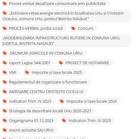
Proces-verbal dezafișare comunicare prin publicitate
„Extindere rețea energie electrică în localitatea Uriu și Cristeștii-
Ciceului, comuna Uriu, județul Bistrița-Năsăud ”
PROCES-VERBAL proba scrisă
Concurs
„MODERNIZAREA INFRASTRUCTURII RUTIERE IN COMUNA URIU,
JUDETUL BISTRITA-NASAUD".
DRUMURI AGRICOLE IN COMUNA URIU
raport Legea 544/2001
PROIECT DE HOTARARE
VMI
Impozite și taxe locale 2025
Regulamentul de organizare si functionare
AMENJARE CENTRU CRISTESTII CICEULUI
Indicatori Trim. IV 2023
Impozite si taxe locale 2024
Strategia de dezvoltare locală Uriu 2020-2027
Organigrama 01.12.2023
Indicatori Trim. III 2023
Anunt achizitie SAJ-URIU