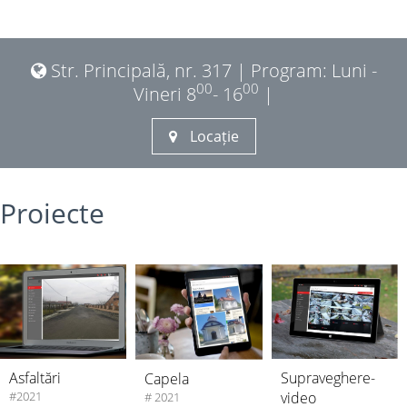
Str. Principală, nr. 317 | Program: Luni -
00
00
Vineri 8
- 16
|
Locație
Proiecte
Supraveghere-
Asfaltări
Capela
video
#2021
# 2021