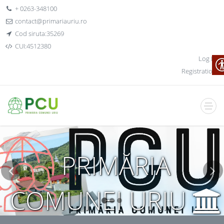
+ 0263-348100
contact@primariauriu.ro
Cod siruta:35269
CUI:4512380
Log In
Registration
PRIMĂRIA
COMUNEI URIU