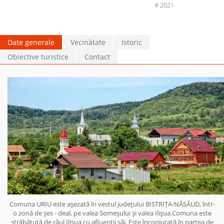
# 2021
Date generale
Vecinătate
Istoric
Obiective turistice
Contact
Comuna URIU este aşezată în vestul judeţului BISTRIȚA-NĂSĂUD, într-
o zonă de şes - deal, pe valea Someşului şi valea Ilişua.Comuna este
străbătută de râul Ilişua cu afluenţii săi. Este înconjurată în partea de