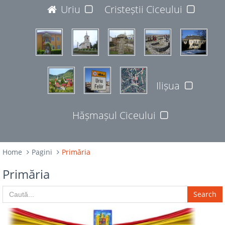
JUDEȚUL BISTRIȚA-NĂSĂUD
Uriu
Cristeștii Ciceului
427365
Ilișua
Hășmașul Ciceului
Home
Pagini
Primăria
Primăria
Search