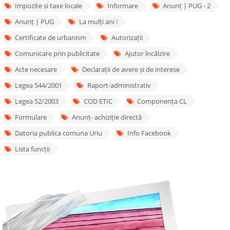
Impozite si taxe locale
Informare
Anunț | PUG - 2
Anunț | PUG
La mulți ani !
Certificate de urbanism
Autorizații
Comunicare prin publicitate
Ajutor încălzire
Acte necesare
Declarații de avere și de interese
Legea 544/2001
Raport-administrativ
Legea 52/2003
COD ETIC
Componența CL
Formulare
Anunț- achiziție directă
Datoria publica comuna Uriu
Info Facebook
Lista funcții