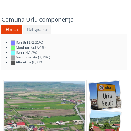
Comuna Uriu componența
Etnică
Religioasă
Români (72,35%)
Maghiari (21,04%)
Romi (4,17%)
Necunoscută (2,21%)
Altă etnie (0,21%)