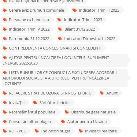
Planul național de Redresare și Reziliență
Cerere aviz Drumuri comunale
Indicatori Trim. II 2023
Persoane cu handicap
Indicatori Trim I 2023
Indicatori Trim IV 2022
Bilant 31.12.2022
Patrimoniu 31.12.2022
Indicatori Trimestrul III 2022
CONT REDEVENTA CONCESIONARI SI CONCEDENTI
AJUTOR PENTRU ÎNCĂLZIREA LOCUINȚEI ȘI SUPLIMENT
ENERGIE 2022-2023
LISTA BUNURILOR CE CONDUC LA EXCLUDEREA ACORDĂRII
AJUTORULUI SOCIAL ȘI A AJUTORULUI PENTRU ÎNCĂLZIREA
LOCUINȚEI
REFACERE STRAT DE UZURÄ‚ STR.POȘTEI URIU
Anunț
InvitaȚie
Sărbători fericite!
Recensământul populației
Distribuție gaze naturale
Consultări oftamologice
Ajutor pentru Ucraina
ROI - PCU
Indicatori buget
Investiții realizate