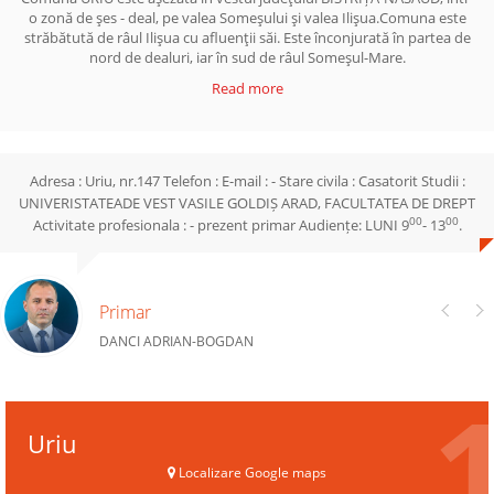
o zonă de şes - deal, pe valea Someşului şi valea Ilişua.Comuna este
străbătută de râul Ilişua cu afluenţii săi. Este înconjurată în partea de
nord de dealuri, iar în sud de râul Someşul-Mare.
Read more
Adresa : Uriu, nr.147 Telefon : E-mail : - Stare civila : Casatorit Studii :
UNIVERISTATEADE VEST VASILE GOLDIȘ ARAD, FACULTATEA DE DREPT
00
00
Activitate profesionala : - prezent primar Audiențe: LUNI 9
- 13
.
Primar
DANCI ADRIAN-BOGDAN
Uriu
Localizare Google maps