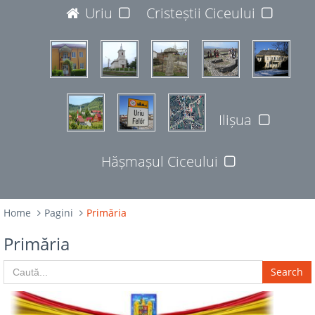
JUDEȚUL BISTRIȚA-NĂSĂUD
Uriu
Cristeștii Ciceului
427365
Ilișua
Hășmașul Ciceului
Home
Pagini
Primăria
Primăria
Search