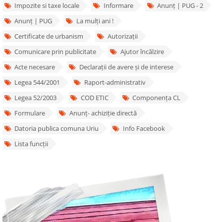
Impozite si taxe locale
Informare
Anunț | PUG - 2
Anunț | PUG
La mulți ani !
Certificate de urbanism
Autorizații
Comunicare prin publicitate
Ajutor încălzire
Acte necesare
Declarații de avere și de interese
Legea 544/2001
Raport-administrativ
Legea 52/2003
COD ETIC
Componența CL
Formulare
Anunț- achiziție directă
Datoria publica comuna Uriu
Info Facebook
Lista funcții