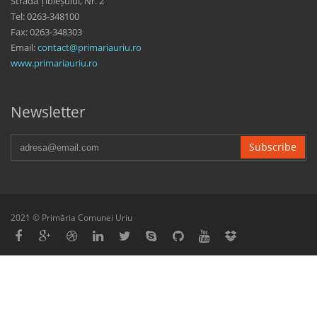
Strada Țibleșului, Nr. 2
Tel: 0263-348100
Fax: 0263-348303
Email:
contact@primariauriu.ro
www.primariauriu.ro
Newsletter
Subscribe
2021 © Primăria Comunei Uriu