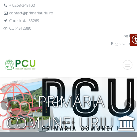
+ 0263-348100
contact@primariauriu.ro
Cod siruta:35269
CUI:4512380
Log In
Registration
PRIMĂRIA
COMUNEI URIU