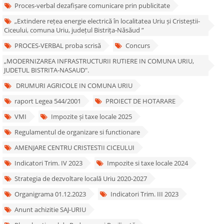
Proces-verbal dezafișare comunicare prin publicitate
„Extindere rețea energie electrică în localitatea Uriu și Cristeștii-
Ciceului, comuna Uriu, județul Bistrița-Năsăud ”
PROCES-VERBAL proba scrisă
Concurs
„MODERNIZAREA INFRASTRUCTURII RUTIERE IN COMUNA URIU,
JUDETUL BISTRITA-NASAUD".
DRUMURI AGRICOLE IN COMUNA URIU
raport Legea 544/2001
PROIECT DE HOTARARE
VMI
Impozite și taxe locale 2025
Regulamentul de organizare si functionare
AMENJARE CENTRU CRISTESTII CICEULUI
Indicatori Trim. IV 2023
Impozite si taxe locale 2024
Strategia de dezvoltare locală Uriu 2020-2027
Organigrama 01.12.2023
Indicatori Trim. III 2023
Anunt achizitie SAJ-URIU