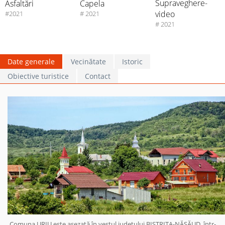
Supraveghere-
Asfaltări
Capela
video
#2021
# 2021
# 2021
Date generale
Vecinătate
Istoric
Obiective turistice
Contact
Comuna URIU este aşezată în vestul judeţului BISTRIȚA-NĂSĂUD, într-