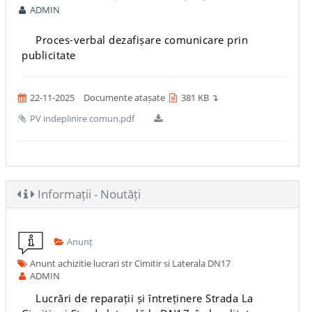
ADMIN
Proces-verbal dezafișare comunicare prin
publicitate
22-11-2025
Documente atașate
381 KB ↴
PV indeplinire comun.pdf
Informații - Noutăți
Anunț
Anunt achizitie lucrari str Cimitir si Laterala DN17
ADMIN
Lucrări de reparații și întreținere Strada La