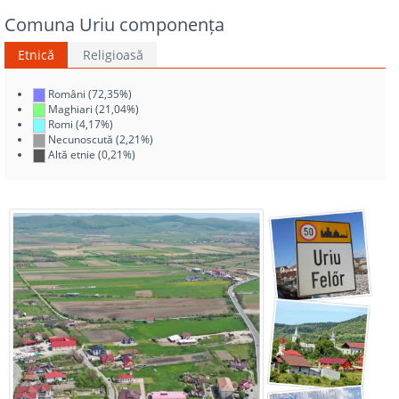
Comuna Uriu componența
Etnică
Religioasă
Români (72,35%)
Maghiari (21,04%)
Romi (4,17%)
Necunoscută (2,21%)
Altă etnie (0,21%)