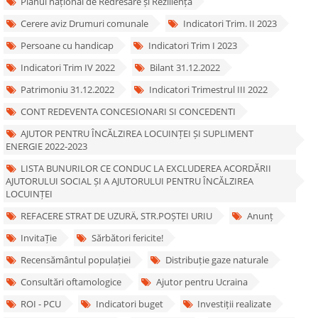
Planul național de Redresare și Reziliență
Cerere aviz Drumuri comunale
Indicatori Trim. II 2023
Persoane cu handicap
Indicatori Trim I 2023
Indicatori Trim IV 2022
Bilant 31.12.2022
Patrimoniu 31.12.2022
Indicatori Trimestrul III 2022
CONT REDEVENTA CONCESIONARI SI CONCEDENTI
AJUTOR PENTRU ÎNCĂLZIREA LOCUINȚEI ȘI SUPLIMENT
ENERGIE 2022-2023
LISTA BUNURILOR CE CONDUC LA EXCLUDEREA ACORDĂRII
AJUTORULUI SOCIAL ȘI A AJUTORULUI PENTRU ÎNCĂLZIREA
LOCUINȚEI
REFACERE STRAT DE UZURÄ‚ STR.POȘTEI URIU
Anunț
InvitaȚie
Sărbători fericite!
Recensământul populației
Distribuție gaze naturale
Consultări oftamologice
Ajutor pentru Ucraina
ROI - PCU
Indicatori buget
Investiții realizate