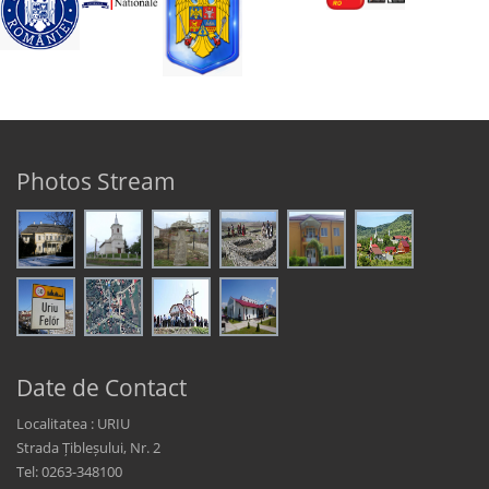
Photos Stream
Date de Contact
Localitatea : URIU
Strada Țibleșului, Nr. 2
Tel: 0263-348100