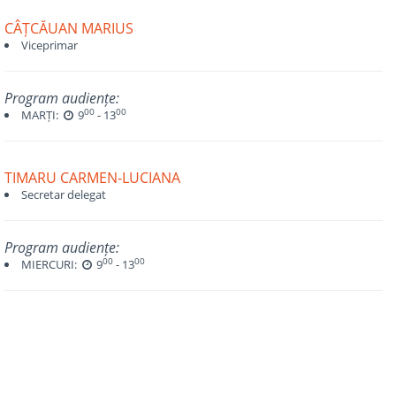
CÂȚCĂUAN MARIUS
Viceprimar
Program audiențe:
00
00
MARȚI:
9
- 13
TIMARU CARMEN-LUCIANA
Secretar delegat
Program audiențe:
00
00
MIERCURI:
9
- 13