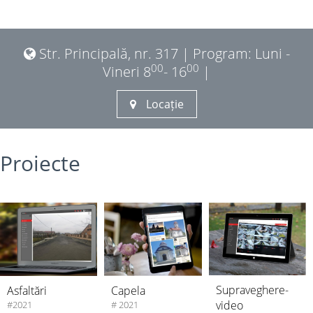
Str. Principală, nr. 317 | Program: Luni -
00
00
Vineri 8
- 16
|
Locație
Proiecte
Supraveghere-
Asfaltări
Capela
video
#2021
# 2021