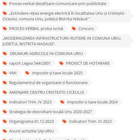
Proces-verbal dezafișare comunicare prin publicitate
„Extindere rețea energie electrică în localitatea Uriu și Cristeștii-
Ciceului, comuna Uriu, județul Bistrița-Năsăud ”
PROCES-VERBAL proba scrisă
Concurs
„MODERNIZAREA INFRASTRUCTURII RUTIERE IN COMUNA URIU,
JUDETUL BISTRITA-NASAUD".
DRUMURI AGRICOLE IN COMUNA URIU
raport Legea 544/2001
PROIECT DE HOTARARE
VMI
Impozite și taxe locale 2025
Regulamentul de organizare si functionare
AMENJARE CENTRU CRISTESTII CICEULUI
Indicatori Trim. IV 2023
Impozite si taxe locale 2024
Strategia de dezvoltare locală Uriu 2020-2027
Organigrama 01.12.2023
Indicatori Trim. III 2023
Anunt achizitie SAJ-URIU