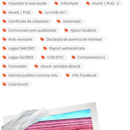
Impozite si taxe locale
Informare
Anunț | PUG - 2
Anunț | PUG
La mulți ani !
Certificate de urbanism
Autorizații
Comunicare prin publicitate
Ajutor încălzire
Acte necesare
Declarații de avere și de interese
Legea 544/2001
Raport-administrativ
Legea 52/2003
COD ETIC
Componența CL
Formulare
Anunț- achiziție directă
Datoria publica comuna Uriu
Info Facebook
Lista funcții