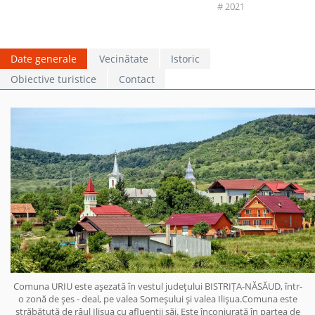
# 2021
Date generale
Vecinătate
Istoric
Obiective turistice
Contact
Comuna URIU este aşezată în vestul judeţului BISTRIȚA-NĂSĂUD, într-
o zonă de şes - deal, pe valea Someşului şi valea Ilişua.Comuna este
străbătută de râul Ilişua cu afluenţii săi. Este înconjurată în partea de