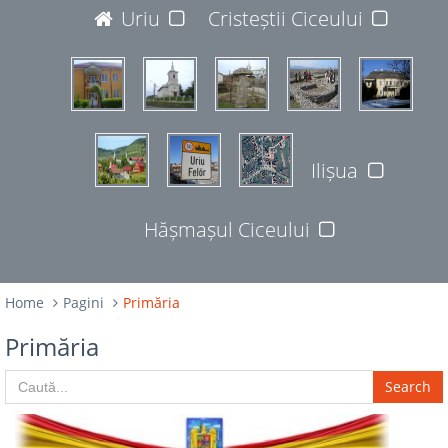
JUDEȚUL BISTRIȚA-NĂSĂUD
Uriu
Cristeștii Ciceului
427365
Ilișua
Hășmașul Ciceului
Home
Pagini
Primăria
Primăria
Search