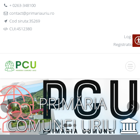
+ 0263-348100
contact@primariauriu.ro
Cod siruta:35269
CUI:4512380
Log In
Registration
PRIMĂRIA
COMUNEI URIU