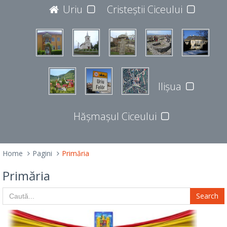
JUDEȚUL BISTRIȚA-NĂSĂUD
Uriu
Cristeștii Ciceului
427365
Ilișua
Hășmașul Ciceului
Home
Pagini
Primăria
Primăria
Search