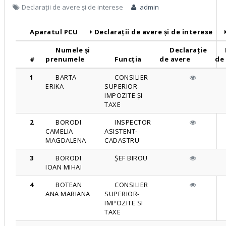
Declarații de avere și de interese
admin
Aparatul PCU
Declarații de avere și de interese
Numele și
Declarație
#
prenumele
Funcția
de avere
de
1
BARTA
CONSILIER
ERIKA
SUPERIOR-
IMPOZITE ȘI
TAXE
2
BORODI
INSPECTOR
CAMELIA
ASISTENT-
MAGDALENA
CADASTRU
3
BORODI
ȘEF BIROU
IOAN MIHAI
4
BOTEAN
CONSILIER
ANA MARIANA
SUPERIOR-
IMPOZITE SI
TAXE