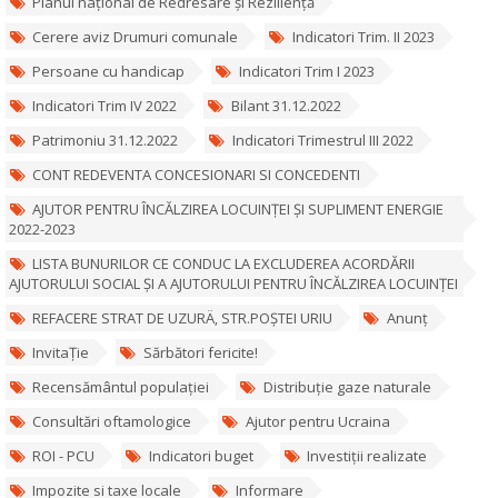
Planul național de Redresare și Reziliență
Cerere aviz Drumuri comunale
Indicatori Trim. II 2023
Persoane cu handicap
Indicatori Trim I 2023
Indicatori Trim IV 2022
Bilant 31.12.2022
Patrimoniu 31.12.2022
Indicatori Trimestrul III 2022
CONT REDEVENTA CONCESIONARI SI CONCEDENTI
AJUTOR PENTRU ÎNCĂLZIREA LOCUINȚEI ȘI SUPLIMENT ENERGIE
2022-2023
LISTA BUNURILOR CE CONDUC LA EXCLUDEREA ACORDĂRII
AJUTORULUI SOCIAL ȘI A AJUTORULUI PENTRU ÎNCĂLZIREA LOCUINȚEI
REFACERE STRAT DE UZURÄ‚ STR.POȘTEI URIU
Anunț
InvitaȚie
Sărbători fericite!
Recensământul populației
Distribuție gaze naturale
Consultări oftamologice
Ajutor pentru Ucraina
ROI - PCU
Indicatori buget
Investiții realizate
Impozite si taxe locale
Informare