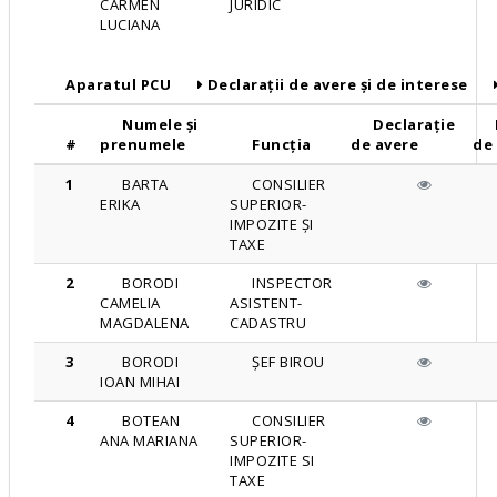
CARMEN
JURIDIC
LUCIANA
Aparatul PCU
Declarații de avere și de interese
Numele și
Declarație
#
prenumele
Funcția
de avere
de
1
BARTA
CONSILIER
ERIKA
SUPERIOR-
IMPOZITE ȘI
TAXE
2
BORODI
INSPECTOR
CAMELIA
ASISTENT-
MAGDALENA
CADASTRU
3
BORODI
ȘEF BIROU
IOAN MIHAI
4
BOTEAN
CONSILIER
ANA MARIANA
SUPERIOR-
IMPOZITE SI
TAXE