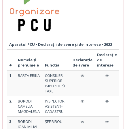
Aparatul PCU
Declarații de avere și de interese
2022
Declarație
Numele și
Declarație
de
#
prenumele
Funcția
de avere
interese
1
BARTA ERIKA
CONSILIER
SUPERIOR-
IMPOZITE ȘI
TAXE
2
BORODI
INSPECTOR
CAMELIA
ASISTENT-
MAGDALENA
CADASTRU
3
BORODI
ȘEF BIROU
IOAN MIHAI