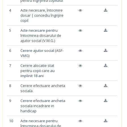
pentru îngrijirea copilului
4
Acte necesare, întocmire
dosar | concediu îngrijire
copil
5
Acte necesare pentru
întocmirea dosarului de
ajutor social (V.M.G.)
6
Cerere ajutor social (ASF-
VMG)
7
Cerere alocatie stat
pentru copii care au
implinit 18 ani
8
Cerere efectuare ancheta
sociala
9
Cerere efectuare ancheta
sociala incadrare in
handicap
10
Acte necesare pentru
întocmirea dosarului de