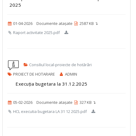
2025
01-04-2026
Documente atașate
2587 KB ↴
Raport activitate 2025.pdf
Consiliul local-proiecte de hotărâri
PROIECT DE HOTARARE
ADMIN
Execuția bugetara la 31.12.2025
05-02-2026
Documente atașate
327 KB ↴
HCL executia bugetara LA 31 12 2025.pdf