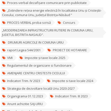
Proces-verbal dezafișare comunicare prin publicitate
„Extindere rețea energie electrică în localitatea Uriu și Cristeștii-
Ciceului, comuna Uriu, județul Bistrița-Năsăud ”
PROCES-VERBAL proba scrisă
Concurs
„MODERNIZAREA INFRASTRUCTURII RUTIERE IN COMUNA URIU,
JUDETUL BISTRITA-NASAUD".
DRUMURI AGRICOLE IN COMUNA URIU
raport Legea 544/2001
PROIECT DE HOTARARE
VMI
Impozite și taxe locale 2025
Regulamentul de organizare si functionare
AMENJARE CENTRU CRISTESTII CICEULUI
Indicatori Trim. IV 2023
Impozite si taxe locale 2024
Strategia de dezvoltare locală Uriu 2020-2027
Organigrama 01.12.2023
Indicatori Trim. III 2023
Anunt achizitie SAJ-URIU