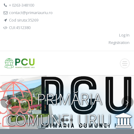
+ 0263-348100
contact@primariauriu.ro
Cod siruta:35269
CUI:4512380
Log In
Registration
PRIMĂRIA
COMUNEI URIU