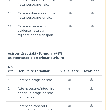
fiscal persoane fizice
10
Cerere eliberare certificat
fiscal persoane juridice
11
Cerere scoatere din
evidente fiscale a
mijloacelor de transport
Asistență socială
Formulare
asistentasociala@primariauriu.ro
Nr.
crt.
Denumire formular
Vizualizare
Download
1
Cerere alocație de stat
2
Acte necesare, întocmire
dosar | alocație de stat
pentru copii
3
Cerere de concediu