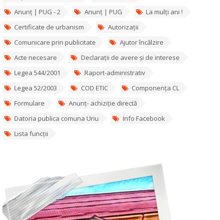
Anunț | PUG - 2
Anunț | PUG
La mulți ani !
Certificate de urbanism
Autorizații
Comunicare prin publicitate
Ajutor încălzire
Acte necesare
Declarații de avere și de interese
Legea 544/2001
Raport-administrativ
Legea 52/2003
COD ETIC
Componența CL
Formulare
Anunț- achiziție directă
Datoria publica comuna Uriu
Info Facebook
Lista funcții