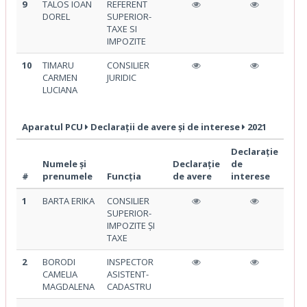
9
TALOS IOAN
REFERENT
DOREL
SUPERIOR-
TAXE SI
IMPOZITE
10
TIMARU
CONSILIER
CARMEN
JURIDIC
LUCIANA
Aparatul PCU
Declarații de avere și de interese
2021
Declarație
Numele și
Declarație
de
#
prenumele
Funcția
de avere
interese
1
BARTA ERIKA
CONSILIER
SUPERIOR-
IMPOZITE ȘI
TAXE
2
BORODI
INSPECTOR
CAMELIA
ASISTENT-
MAGDALENA
CADASTRU