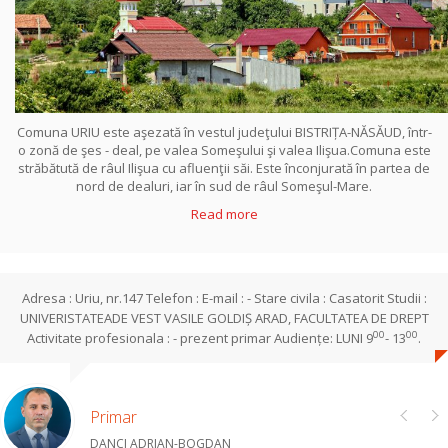
Comuna URIU este aşezată în vestul judeţului BISTRIȚA-NĂSĂUD, într-
o zonă de şes - deal, pe valea Someşului şi valea Ilişua.Comuna este
străbătută de râul Ilişua cu afluenţii săi. Este înconjurată în partea de
nord de dealuri, iar în sud de râul Someşul-Mare.
Read more
Adresa : Uriu, nr.147 Telefon : E-mail : - Stare civila : Casatorit Studii :
UNIVERISTATEADE VEST VASILE GOLDIȘ ARAD, FACULTATEA DE DREPT
00
00
Activitate profesionala : - prezent primar Audiențe: LUNI 9
- 13
.
Primar
DANCI ADRIAN-BOGDAN