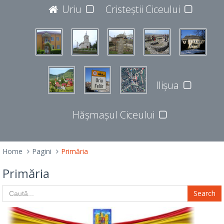
JUDEȚUL BISTRIȚA-NĂSĂUD
Uriu
Cristeștii Ciceului
427365
Ilișua
Hășmașul Ciceului
Home
Pagini
Primăria
Primăria
Search