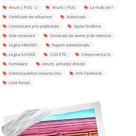
Anunț | PUG - 2
Anunț | PUG
La mulți ani !
Certificate de urbanism
Autorizații
Comunicare prin publicitate
Ajutor încălzire
Acte necesare
Declarații de avere și de interese
Legea 544/2001
Raport-administrativ
Legea 52/2003
COD ETIC
Componența CL
Formulare
Anunț- achiziție directă
Datoria publica comuna Uriu
Info Facebook
Lista funcții