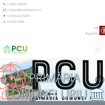
+ 0263-348100
contact@primariauriu.ro
Cod siruta:35269
CUI:4512380
Log In
Registration
PRIMĂRIA
COMUNEI URIU