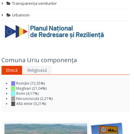
Transparența veniturilor
Urbanism
Comuna Uriu componența
Etnică
Religioasă
Români (72,35%)
Maghiari (21,04%)
Romi (4,17%)
Necunoscută (2,21%)
Altă etnie (0,21%)