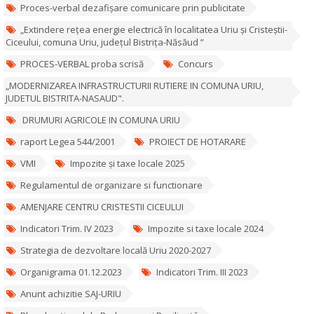
Proces-verbal dezafișare comunicare prin publicitate
„Extindere rețea energie electrică în localitatea Uriu și Cristeștii-
Ciceului, comuna Uriu, județul Bistrița-Năsăud ”
PROCES-VERBAL proba scrisă
Concurs
„MODERNIZAREA INFRASTRUCTURII RUTIERE IN COMUNA URIU,
JUDETUL BISTRITA-NASAUD".
DRUMURI AGRICOLE IN COMUNA URIU
raport Legea 544/2001
PROIECT DE HOTARARE
VMI
Impozite și taxe locale 2025
Regulamentul de organizare si functionare
AMENJARE CENTRU CRISTESTII CICEULUI
Indicatori Trim. IV 2023
Impozite si taxe locale 2024
Strategia de dezvoltare locală Uriu 2020-2027
Organigrama 01.12.2023
Indicatori Trim. III 2023
Anunt achizitie SAJ-URIU