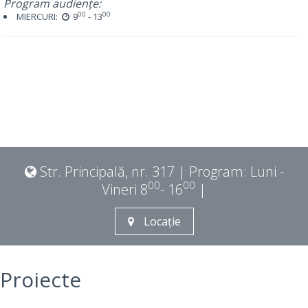
Program audiențe:
00
00
MIERCURI:
9
- 13
Str. Principală, nr. 317 | Program: Luni -
00
00
Vineri 8
- 16
|
Locație
Proiecte