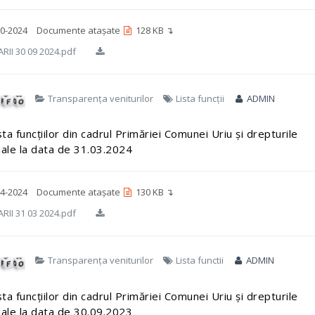
0-2024
Documente atașate
128 KB ↴
RII 30 09 2024.pdf
Transparența veniturilor
Lista funcții
ADMIN
sta funcțiilor din cadrul Primăriei Comunei Uriu și drepturile
iale la data de 31.03.2024
4-2024
Documente atașate
130 KB ↴
RII 31 03 2024.pdf
Transparența veniturilor
Lista functii
ADMIN
sta funcțiilor din cadrul Primăriei Comunei Uriu și drepturile
iale la data de 30.09.2023