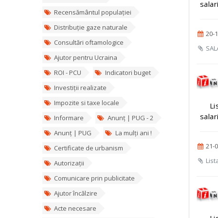
salar
Recensământul populației
Distribuție gaze naturale
20-1
Consultări oftamologice
SALA
Ajutor pentru Ucraina
ROI - PCU
Indicatori buget
Investiții realizate
Impozite si taxe locale
Li
salar
Informare
Anunț | PUG - 2
Anunț | PUG
La mulți ani !
21-0
Certificate de urbanism
List
Autorizații
Comunicare prin publicitate
Ajutor încălzire
Acte necesare
Li