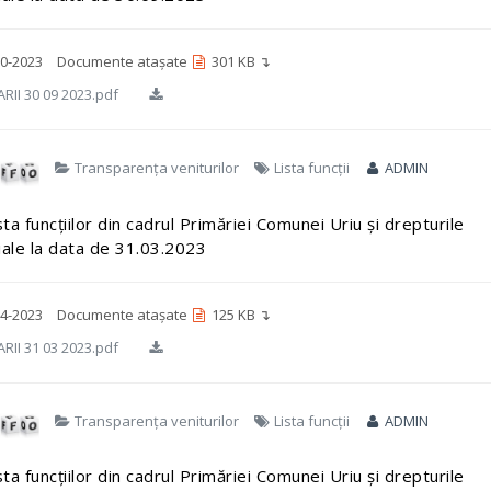
0-2023
Documente atașate
301 KB ↴
RII 30 09 2023.pdf
Transparența veniturilor
Lista funcții
ADMIN
sta funcțiilor din cadrul Primăriei Comunei Uriu și drepturile
iale la data de 31.03.2023
4-2023
Documente atașate
125 KB ↴
RII 31 03 2023.pdf
Transparența veniturilor
Lista funcții
ADMIN
sta funcțiilor din cadrul Primăriei Comunei Uriu și drepturile