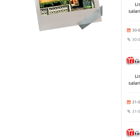
Li
salar
30-0
30-0
Li
salar
31-0
31-0