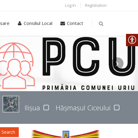
Log In
Registration
sare
Consiliul Local
Contact
Ilișua
Hășmașul Ciceului
Search