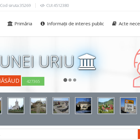
Cod siruta:35269
CUI:4512380
Primăria
Informații de interes public
Acte nece
UNEI URIU
NĂSĂUD
427365