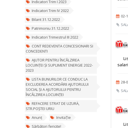
Indicatori Trim I 2023
Indicatori Trim IV 2022
02-1
Bilant 31.12.2022
SALA
Patrimoniu 31.12.2022
Indicatori Trimestrul III 2022
CONT REDEVENTA CONCESIONARI SI
CONCEDENTI
Li
AJUTOR PENTRU ÎNCĂLZIREA
salar
LOCUINȚEI ȘI SUPLIMENT ENERGIE 2022-
2023
LISTA BUNURILOR CE CONDUC LA
28-0
EXCLUDEREA ACORDĂRII AJUTORULUI
SOCIAL ȘI A AJUTORULUI PENTRU
SALA
ÎNCĂLZIREA LOCUINȚEI
REFACERE STRAT DE UZURÄ‚
STR.POȘTEI URIU
Anunț
InvitaȚie
Li
Sărbători fericite!