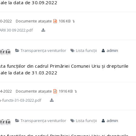
iale la data de 30.09.2022
0-2022
Documente atașate
106 KB ↴
RII 30 09 2022.pdf
Transparența veniturilor
Lista funcții
admin
sta funcțiilor din cadrul Primăriei Comunei Uriu și drepturile
iale la data de 31.03.2022
4-2022
Documente atașate
1916 KB ↴
a-functii-31-03-2022.pdf
Transparența veniturilor
Lista funcții
admin
sta funcțiilor din cadrul Primăriei Comunei Uriu și drepturile