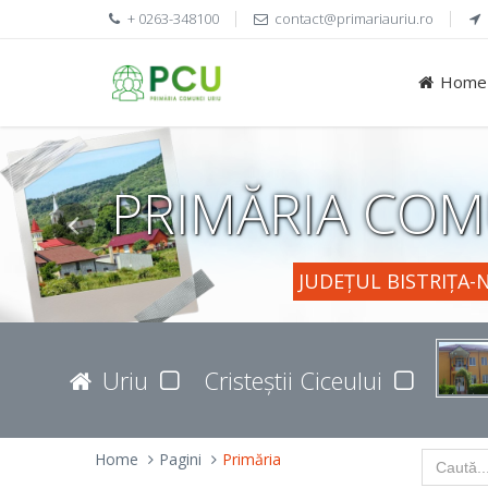
+ 0263-348100
contact@primariauriu.ro
Home
PRIMĂRIA COM
JUDEȚUL BISTRIȚA-
Uriu
Cristeștii Ciceului
Home
Pagini
Primăria