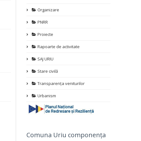
Organizare
PNRR
Proiecte
Rapoarte de activitate
SAJ URIU
Stare civilă
Transparența veniturilor
Urbanism
Comuna Uriu componența