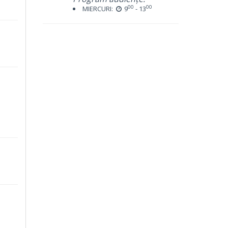
00
00
MIERCURI:
9
- 13