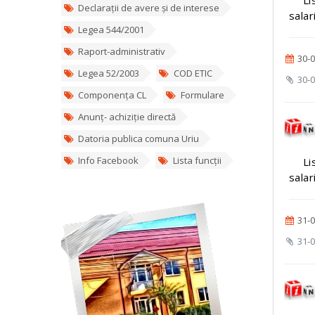
Declarații de avere și de interese
salar
Legea 544/2001
Raport-administrativ
30-0
Legea 52/2003
COD ETIC
30-0
Componența CL
Formulare
Anunț- achiziție directă
Datoria publica comuna Uriu
Info Facebook
Lista funcții
Li
salar
31-0
31-0