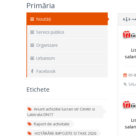
Primăria
Noutăți
Servicii publice
Organizare
Li
salar
Urbanism
Facebook
01-0
SALA
Etichete
Anunt achizitie lucrari str Cimitir si
Laterala DN17
Li
Raport de activitate
salar
HOTĂRÂRE IMPOZITE SI TAXE 2026