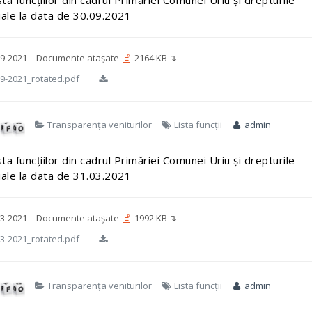
iale la data de 30.09.2021
9-2021
Documente atașate
2164 KB ↴
9-2021_rotated.pdf
Transparența veniturilor
Lista funcții
admin
sta funcțiilor din cadrul Primăriei Comunei Uriu și drepturile
iale la data de 31.03.2021
3-2021
Documente atașate
1992 KB ↴
3-2021_rotated.pdf
Transparența veniturilor
Lista funcții
admin