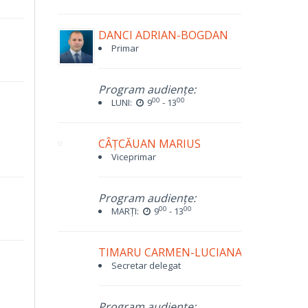
DANCI ADRIAN-BOGDAN
Primar
Program audiențe:
00
00
LUNI:
9
- 13
CÂȚCĂUAN MARIUS
Viceprimar
Program audiențe:
00
00
MARȚI:
9
- 13
TIMARU CARMEN-LUCIANA
Secretar delegat
Program audiențe: