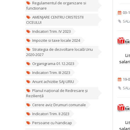
Regulamentul de organizare si
functionare
03-1
AMENJARE CENTRU CRISTESTII
SALA
CICEULUI
Indicatori Trim. IV 2023
Impozite si taxe locale 2024
Strategia de dezvoltare locală Uriu
2020-2027
Li
salar
Organigrama 01.12.2023
Indicatori Trim. III 2023
19-0
Anunt achizitie SAJ-URIU
SALA
Planul național de Redresare și
Reziliență
Cerere aviz Drumuri comunale
Indicatori Trim. II 2023
Li
Persoane cu handicap
salar