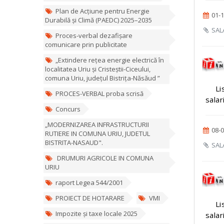
Plan de Acțiune pentru Energie
01-1
Durabilă și Climă (PAEDC) 2025–2035
SALA
Proces-verbal dezafișare
comunicare prin publicitate
„Extindere rețea energie electrică în
localitatea Uriu și Cristeștii-Ciceului,
comuna Uriu, județul Bistrița-Năsăud ”
Li
PROCES-VERBAL proba scrisă
salar
Concurs
„MODERNIZAREA INFRASTRUCTURII
08-0
RUTIERE IN COMUNA URIU, JUDETUL
BISTRITA-NASAUD".
SALA
DRUMURI AGRICOLE IN COMUNA
URIU
raport Legea 544/2001
PROIECT DE HOTARARE
VMI
Li
Impozite și taxe locale 2025
salar