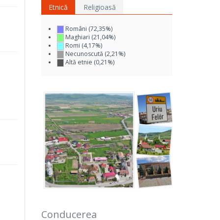
Etnică
Religioasă
Români (72,35%)
Maghiari (21,04%)
Romi (4,17%)
Necunoscută (2,21%)
Altă etnie (0,21%)
Conducerea