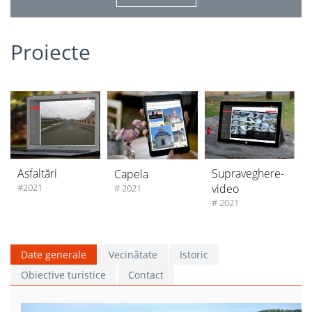
Proiecte
Supraveghere-
Asfaltări
Capela
video
#2021
# 2021
# 2021
Date generale
Vecinătate
Istoric
Obiective turistice
Contact