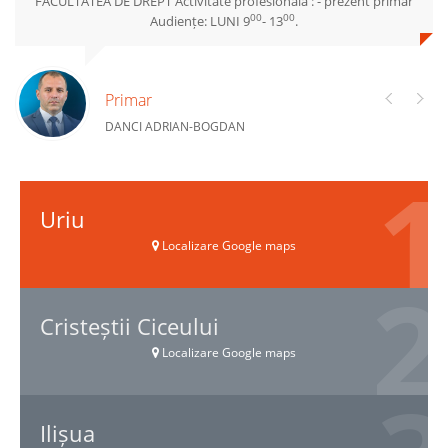
FACULTATEA DE DREPT Activitate profesionala : - prezent primar
00
00
Audiențe: LUNI 9
- 13
.
Primar
DANCI ADRIAN-BOGDAN
Uriu
Localizare Google maps
Cristeștii Ciceului
Localizare Google maps
Ilișua