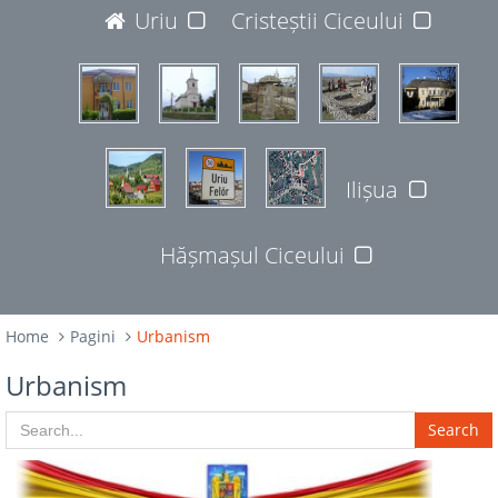
JUDEȚUL BISTRIȚA-NĂSĂUD
Uriu
Cristeștii Ciceului
427365
Ilișua
Hășmașul Ciceului
Home
Pagini
Urbanism
Urbanism
Search