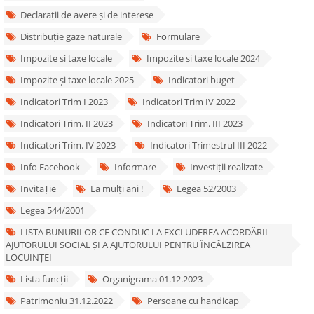
Declarații de avere și de interese
Distribuție gaze naturale
Formulare
Impozite si taxe locale
Impozite si taxe locale 2024
Impozite și taxe locale 2025
Indicatori buget
Indicatori Trim I 2023
Indicatori Trim IV 2022
Indicatori Trim. II 2023
Indicatori Trim. III 2023
Indicatori Trim. IV 2023
Indicatori Trimestrul III 2022
Info Facebook
Informare
Investiții realizate
InvitaȚie
La mulți ani !
Legea 52/2003
Legea 544/2001
LISTA BUNURILOR CE CONDUC LA EXCLUDEREA ACORDĂRII
AJUTORULUI SOCIAL ȘI A AJUTORULUI PENTRU ÎNCĂLZIREA
LOCUINȚEI
Lista funcții
Organigrama 01.12.2023
Patrimoniu 31.12.2022
Persoane cu handicap