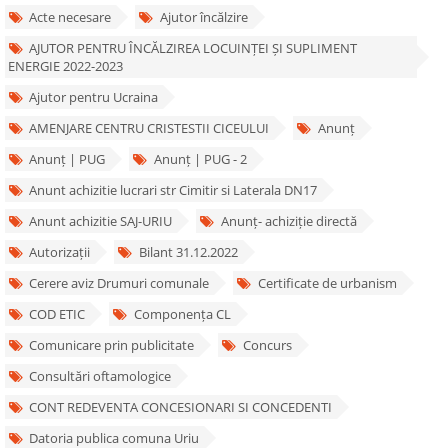
Acte necesare
Ajutor încălzire
AJUTOR PENTRU ÎNCĂLZIREA LOCUINȚEI ȘI SUPLIMENT
ENERGIE 2022-2023
Ajutor pentru Ucraina
AMENJARE CENTRU CRISTESTII CICEULUI
Anunț
Anunț | PUG
Anunț | PUG - 2
Anunt achizitie lucrari str Cimitir si Laterala DN17
Anunt achizitie SAJ-URIU
Anunț- achiziție directă
Autorizații
Bilant 31.12.2022
Cerere aviz Drumuri comunale
Certificate de urbanism
COD ETIC
Componența CL
Comunicare prin publicitate
Concurs
Consultări oftamologice
CONT REDEVENTA CONCESIONARI SI CONCEDENTI
Datoria publica comuna Uriu