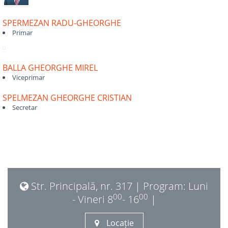
SPERMEZAN RADU-GHEORGHE
Primar
BALLA GHEORGHE MIREL
Viceprimar
SPELMEZAN GHEORGHE CRISTIAN
Secretar
Str. Principală, nr. 317 | Program: Luni
00
00
- Vineri 8
- 16
|
Locație