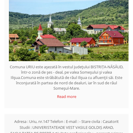
Comuna URIU este aşezată în vestul judeţului BISTRIȚA-NĂSĂUD,
într-o zonă de şes - deal, pe valea Someşului şi valea
Ilişua.Comuna este străbătută de râul Ilişua cu afluenţii săi. Este
înconjurată în partea de nord de dealuri, iar în sud de râul
Someşul-Mare.
Read more
Adresa : Uriu, nr.147 Telefon : E-mail : - Stare civila : Casatorit
Studii : UNIVERISTATEADE VEST VASILE GOLDIȘ ARAD,