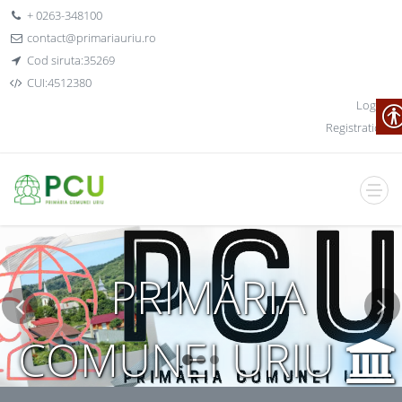
+ 0263-348100
contact@primariauriu.ro
Cod siruta:35269
CUI:4512380
Log In
Registration
PRIMĂRIA
COMUNEI URIU