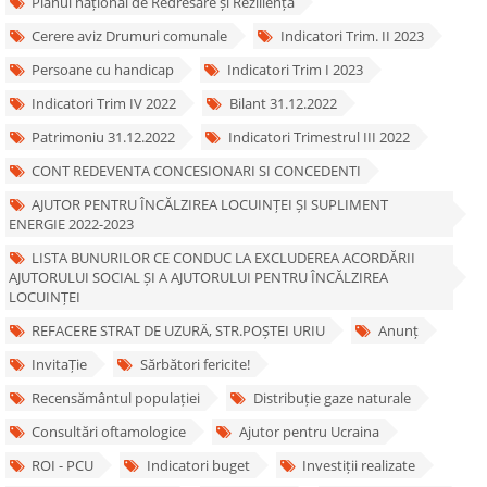
Planul național de Redresare și Reziliență
Cerere aviz Drumuri comunale
Indicatori Trim. II 2023
Persoane cu handicap
Indicatori Trim I 2023
Indicatori Trim IV 2022
Bilant 31.12.2022
Patrimoniu 31.12.2022
Indicatori Trimestrul III 2022
CONT REDEVENTA CONCESIONARI SI CONCEDENTI
AJUTOR PENTRU ÎNCĂLZIREA LOCUINȚEI ȘI SUPLIMENT
ENERGIE 2022-2023
LISTA BUNURILOR CE CONDUC LA EXCLUDEREA ACORDĂRII
AJUTORULUI SOCIAL ȘI A AJUTORULUI PENTRU ÎNCĂLZIREA
LOCUINȚEI
REFACERE STRAT DE UZURÄ‚ STR.POȘTEI URIU
Anunț
InvitaȚie
Sărbători fericite!
Recensământul populației
Distribuție gaze naturale
Consultări oftamologice
Ajutor pentru Ucraina
ROI - PCU
Indicatori buget
Investiții realizate