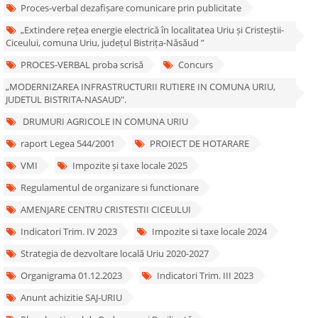
Proces-verbal dezafișare comunicare prin publicitate
„Extindere rețea energie electrică în localitatea Uriu și Cristeștii-
Ciceului, comuna Uriu, județul Bistrița-Năsăud ”
PROCES-VERBAL proba scrisă
Concurs
„MODERNIZAREA INFRASTRUCTURII RUTIERE IN COMUNA URIU,
JUDETUL BISTRITA-NASAUD".
DRUMURI AGRICOLE IN COMUNA URIU
raport Legea 544/2001
PROIECT DE HOTARARE
VMI
Impozite și taxe locale 2025
Regulamentul de organizare si functionare
AMENJARE CENTRU CRISTESTII CICEULUI
Indicatori Trim. IV 2023
Impozite si taxe locale 2024
Strategia de dezvoltare locală Uriu 2020-2027
Organigrama 01.12.2023
Indicatori Trim. III 2023
Anunt achizitie SAJ-URIU