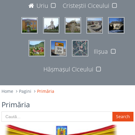
JUDEȚUL BISTRIȚA-NĂSĂUD
Uriu
Cristeștii Ciceului
427365
Ilișua
Hășmașul Ciceului
Home
Pagini
Primăria
Primăria
Search