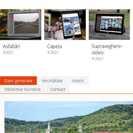
Supraveghere-
Asfaltări
Capela
video
#2021
# 2021
# 2021
Date generale
Vecinătate
Istoric
Obiective turistice
Contact