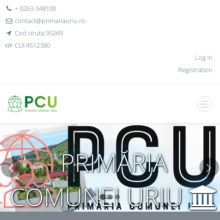
+ 0263-348100
contact@primariauriu.ro
Cod siruta:35269
CUI:4512380
Log In
Registration
PRIMĂRIA
COMUNEI URIU