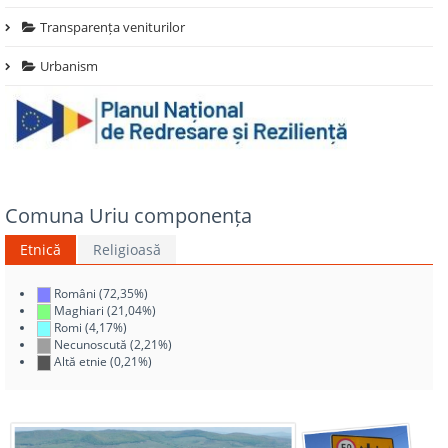
Transparența veniturilor
Urbanism
Comuna Uriu componența
Etnică
Religioasă
Români (72,35%)
Maghiari (21,04%)
Romi (4,17%)
Necunoscută (2,21%)
Altă etnie (0,21%)