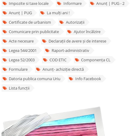
Impozite si taxe locale
Informare
Anunț | PUG - 2
Anunț | PUG
La mulți ani !
Certificate de urbanism
Autorizații
Comunicare prin publicitate
Ajutor încălzire
Acte necesare
Declarații de avere și de interese
Legea 544/2001
Raport-administrativ
Legea 52/2003
COD ETIC
Componența CL
Formulare
Anunț- achiziție directă
Datoria publica comuna Uriu
Info Facebook
Lista funcții