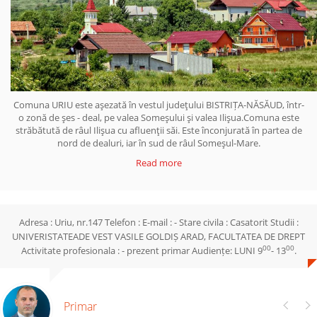
Comuna URIU este aşezată în vestul judeţului BISTRIȚA-NĂSĂUD, într-
o zonă de şes - deal, pe valea Someşului şi valea Ilişua.Comuna este
străbătută de râul Ilişua cu afluenţii săi. Este înconjurată în partea de
nord de dealuri, iar în sud de râul Someşul-Mare.
Read more
Adresa : Uriu, nr.147 Telefon : E-mail : - Stare civila : Casatorit Studii :
UNIVERISTATEADE VEST VASILE GOLDIȘ ARAD, FACULTATEA DE DREPT
00
00
Activitate profesionala : - prezent primar Audiențe: LUNI 9
- 13
.
Primar