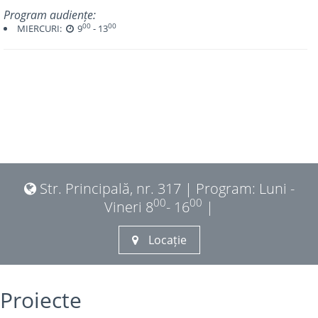
Program audiențe:
00
00
MIERCURI:
9
- 13
Str. Principală, nr. 317 | Program: Luni -
00
00
Vineri 8
- 16
|
Locație
Proiecte