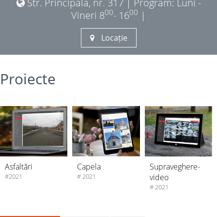
Str. Principală, nr. 317 | Program: Luni -
00
00
Vineri 8
- 16
|
Locație
Proiecte
Supraveghere-
Asfaltări
Capela
video
#2021
# 2021
# 2021