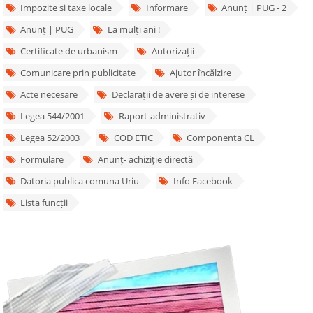
Impozite si taxe locale
Informare
Anunț | PUG - 2
Anunț | PUG
La mulți ani !
Certificate de urbanism
Autorizații
Comunicare prin publicitate
Ajutor încălzire
Acte necesare
Declarații de avere și de interese
Legea 544/2001
Raport-administrativ
Legea 52/2003
COD ETIC
Componența CL
Formulare
Anunț- achiziție directă
Datoria publica comuna Uriu
Info Facebook
Lista funcții