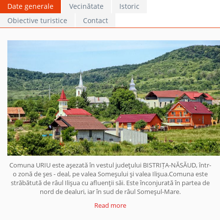
Date generale
Vecinătate
Istoric
Obiective turistice
Contact
Comuna URIU este aşezată în vestul judeţului BISTRIȚA-NĂSĂUD, într-
o zonă de şes - deal, pe valea Someşului şi valea Ilişua.Comuna este
străbătută de râul Ilişua cu afluenţii săi. Este înconjurată în partea de
nord de dealuri, iar în sud de râul Someşul-Mare.
Read more