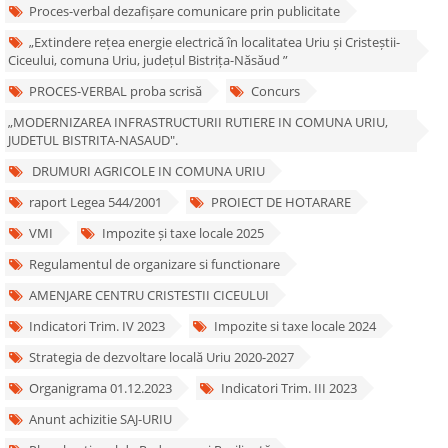
Proces-verbal dezafișare comunicare prin publicitate
„Extindere rețea energie electrică în localitatea Uriu și Cristeștii-
Ciceului, comuna Uriu, județul Bistrița-Năsăud ”
PROCES-VERBAL proba scrisă
Concurs
„MODERNIZAREA INFRASTRUCTURII RUTIERE IN COMUNA URIU,
JUDETUL BISTRITA-NASAUD".
DRUMURI AGRICOLE IN COMUNA URIU
raport Legea 544/2001
PROIECT DE HOTARARE
VMI
Impozite și taxe locale 2025
Regulamentul de organizare si functionare
AMENJARE CENTRU CRISTESTII CICEULUI
Indicatori Trim. IV 2023
Impozite si taxe locale 2024
Strategia de dezvoltare locală Uriu 2020-2027
Organigrama 01.12.2023
Indicatori Trim. III 2023
Anunt achizitie SAJ-URIU