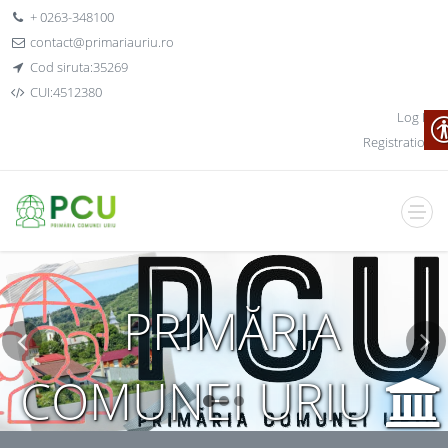
+ 0263-348100
contact@primariauriu.ro
Cod siruta:35269
CUI:4512380
Log In
Registration
PRIMĂRIA
COMUNEI URIU