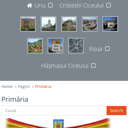
JUDEȚUL BISTRIȚA-NĂSĂUD
Uriu
Cristeștii Ciceului
427365
Ilișua
Hășmașul Ciceului
Home
Pagini
Primăria
Primăria
Search