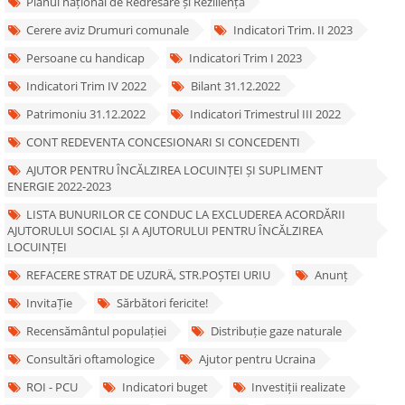
Planul național de Redresare și Reziliență
Cerere aviz Drumuri comunale
Indicatori Trim. II 2023
Persoane cu handicap
Indicatori Trim I 2023
Indicatori Trim IV 2022
Bilant 31.12.2022
Patrimoniu 31.12.2022
Indicatori Trimestrul III 2022
CONT REDEVENTA CONCESIONARI SI CONCEDENTI
AJUTOR PENTRU ÎNCĂLZIREA LOCUINȚEI ȘI SUPLIMENT
ENERGIE 2022-2023
LISTA BUNURILOR CE CONDUC LA EXCLUDEREA ACORDĂRII
AJUTORULUI SOCIAL ȘI A AJUTORULUI PENTRU ÎNCĂLZIREA
LOCUINȚEI
REFACERE STRAT DE UZURÄ‚ STR.POȘTEI URIU
Anunț
InvitaȚie
Sărbători fericite!
Recensământul populației
Distribuție gaze naturale
Consultări oftamologice
Ajutor pentru Ucraina
ROI - PCU
Indicatori buget
Investiții realizate