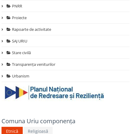
PNRR
Proiecte
Rapoarte de activitate
SAJ URIU
Stare civilă
Transparența veniturilor
Urbanism
Comuna Uriu componența
Etnică
Religioasă