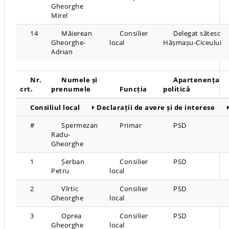
Gheorghe
Mirel
14
Măierean
Consilier
Delegat sătesc
Gheorghe-
local
Hășmașu-Ciceului
Adrian
Nr.
Numele și
Apartenența
crt.
prenumele
Funcția
politică
Consiliul local
Declarații de avere și de interese
#
Spermezan
Primar
PSD
Radu-
Gheorghe
1
Șerban
Consilier
PSD
Petru
local
2
Vîrtic
Consilier
PSD
Gheorghe
local
3
Oprea
Consilier
PSD
Gheorghe
local