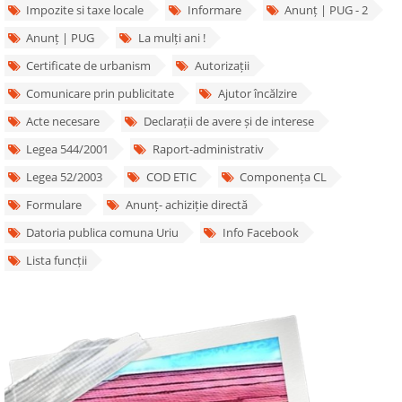
Impozite si taxe locale
Informare
Anunț | PUG - 2
Anunț | PUG
La mulți ani !
Certificate de urbanism
Autorizații
Comunicare prin publicitate
Ajutor încălzire
Acte necesare
Declarații de avere și de interese
Legea 544/2001
Raport-administrativ
Legea 52/2003
COD ETIC
Componența CL
Formulare
Anunț- achiziție directă
Datoria publica comuna Uriu
Info Facebook
Lista funcții