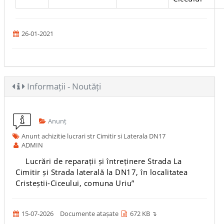
26-01-2021
Informații - Noutăți
Anunț
Anunt achizitie lucrari str Cimitir si Laterala DN17
ADMIN
Lucrări de reparații și întreținere Strada La
Cimitir și Strada laterală la DN17, în localitatea
Cristeștii-Ciceului, comuna Uriu”
15-07-2026
Documente atașate
672 KB ↴