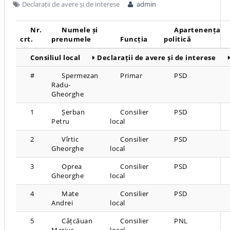
Declarații de avere și de interese
admin
Nr.
Numele și
Apartenența
crt.
prenumele
Funcția
politică
Consiliul local
Declarații de avere și de interese
#
Spermezan
Primar
PSD
Radu-
Gheorghe
1
Șerban
Consilier
PSD
Petru
local
2
Vîrtic
Consilier
PSD
Gheorghe
local
3
Oprea
Consilier
PSD
Gheorghe
local
4
Mate
Consilier
PSD
Andrei
local
5
Câțcăuan
Consilier
PNL
Marius
local