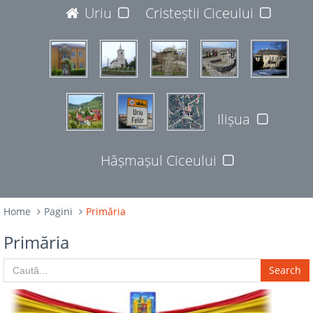
JUDEȚUL BISTRIȚA-NĂSĂUD
Uriu
Cristeștii Ciceului
427365
Ilișua
Hășmașul Ciceului
Home
Pagini
Primăria
Primăria
Search