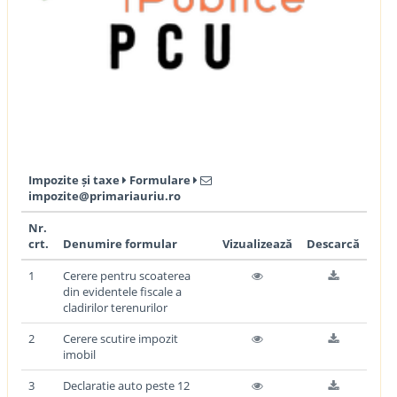
Impozite și taxe
Formulare
impozite@primariauriu.ro
Nr.
crt.
Denumire formular
Vizualizează
Descarcă
1
Cerere pentru scoaterea
din evidentele fiscale a
cladirilor terenurilor
2
Cerere scutire impozit
imobil
3
Declaratie auto peste 12