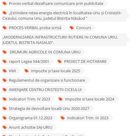
Proces-verbal dezafișare comunicare prin publicitate
„Extindere rețea energie electrică în localitatea Uriu și Cristeștii-
Ciceului, comuna Uriu, județul Bistrița-Năsăud ”
PROCES-VERBAL proba scrisă
Concurs
„MODERNIZAREA INFRASTRUCTURII RUTIERE IN COMUNA URIU,
JUDETUL BISTRITA-NASAUD".
DRUMURI AGRICOLE IN COMUNA URIU
raport Legea 544/2001
PROIECT DE HOTARARE
VMI
Impozite și taxe locale 2025
Regulamentul de organizare si functionare
AMENJARE CENTRU CRISTESTII CICEULUI
Indicatori Trim. IV 2023
Impozite si taxe locale 2024
Strategia de dezvoltare locală Uriu 2020-2027
Organigrama 01.12.2023
Indicatori Trim. III 2023
Anunt achizitie SAJ-URIU