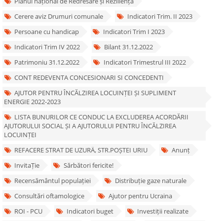
Planul național de Redresare și Reziliență
Cerere aviz Drumuri comunale
Indicatori Trim. II 2023
Persoane cu handicap
Indicatori Trim I 2023
Indicatori Trim IV 2022
Bilant 31.12.2022
Patrimoniu 31.12.2022
Indicatori Trimestrul III 2022
CONT REDEVENTA CONCESIONARI SI CONCEDENTI
AJUTOR PENTRU ÎNCĂLZIREA LOCUINȚEI ȘI SUPLIMENT
ENERGIE 2022-2023
LISTA BUNURILOR CE CONDUC LA EXCLUDEREA ACORDĂRII
AJUTORULUI SOCIAL ȘI A AJUTORULUI PENTRU ÎNCĂLZIREA
LOCUINȚEI
REFACERE STRAT DE UZURÄ‚ STR.POȘTEI URIU
Anunț
InvitaȚie
Sărbători fericite!
Recensământul populației
Distribuție gaze naturale
Consultări oftamologice
Ajutor pentru Ucraina
ROI - PCU
Indicatori buget
Investiții realizate