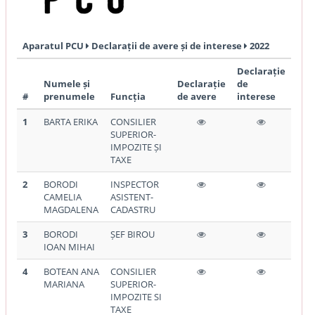
Aparatul PCU
Declarații de avere și de interese
2022
Declarație
Numele și
Declarație
de
#
prenumele
Funcția
de avere
interese
1
BARTA ERIKA
CONSILIER
SUPERIOR-
IMPOZITE ȘI
TAXE
2
BORODI
INSPECTOR
CAMELIA
ASISTENT-
MAGDALENA
CADASTRU
3
BORODI
ȘEF BIROU
IOAN MIHAI
4
BOTEAN ANA
CONSILIER
MARIANA
SUPERIOR-
IMPOZITE SI
TAXE