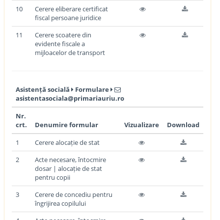
10
Cerere eliberare certificat
fiscal persoane juridice
11
Cerere scoatere din
evidente fiscale a
mijloacelor de transport
Asistență socială
Formulare
asistentasociala@primariauriu.ro
Nr.
crt.
Denumire formular
Vizualizare
Download
1
Cerere alocație de stat
2
Acte necesare, întocmire
dosar | alocație de stat
pentru copii
3
Cerere de concediu pentru
îngrijirea copilului