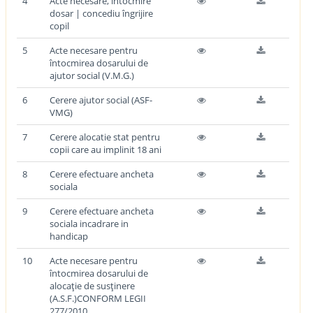
4
Acte necesare, întocmire
dosar | concediu îngrijire
copil
5
Acte necesare pentru
întocmirea dosarului de
ajutor social (V.M.G.)
6
Cerere ajutor social (ASF-
VMG)
7
Cerere alocatie stat pentru
copii care au implinit 18 ani
8
Cerere efectuare ancheta
sociala
9
Cerere efectuare ancheta
sociala incadrare in
handicap
10
Acte necesare pentru
întocmirea dosarului de
alocaţie de susţinere
(A.S.F.)CONFORM LEGII
277/2010