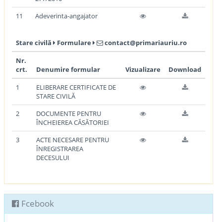
11
Adeverinta-angajator
Stare civilă
Formulare
contact@primariauriu.ro
Nr.
crt.
Denumire formular
Vizualizare
Download
1
ELIBERARE CERTIFICATE DE
STARE CIVILĂ
2
DOCUMENTE PENTRU
ÎNCHEIEREA CĂSĂTORIEI
3
ACTE NECESARE PENTRU
ÎNREGISTRAREA
DECESULUI
Fcebook