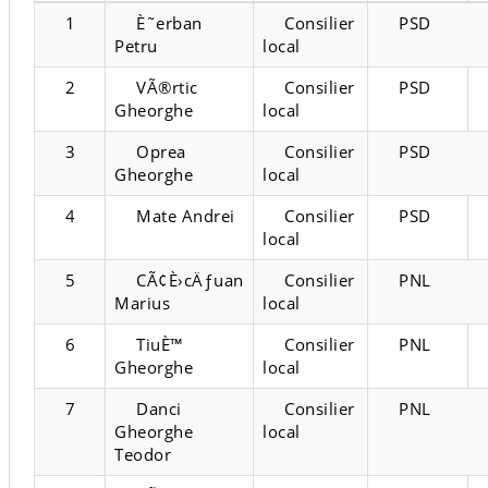
1
È˜erban
Consilier
PSD
Petru
local
2
VÃ®rtic
Consilier
PSD
Gheorghe
local
3
Oprea
Consilier
PSD
Gheorghe
local
4
Mate Andrei
Consilier
PSD
local
5
CÃ¢È›cÄƒuan
Consilier
PNL
Marius
local
6
TiuÈ™
Consilier
PNL
Gheorghe
local
7
Danci
Consilier
PNL
Gheorghe
local
Teodor