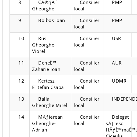
8
CÃ®rjÄƒ
Consilier
PMP
Gheorghe
local
9
Bolbos Ioan
Consilier
PMP
local
10
Rus
Consilier
USR
Gheorghe-
local
Viorel
11
DeneÈ™
Consilier
AUR
Zaharie Ioan
local
12
Kertesz
Consilier
UDMR
È˜tefan Csaba
local
13
Balla
Consilier
INDEPEND
Gheorghe Mirel
local
14
MÄƒierean
Consilier
Delegat
Gheorghe-
local
sÄƒtesc
Adrian
HÄƒÈ™maÈ™u
Ciceului