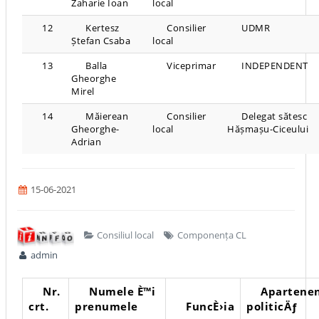
Zaharie Ioan
local
12
Kertesz
Consilier
UDMR
Ștefan Csaba
local
13
Balla
Viceprimar
INDEPENDENT
Gheorghe
Mirel
14
Măierean
Consilier
Delegat sătesc
Gheorghe-
local
Hășmașu-Ciceului
Adrian
15-06-2021
Consiliul local
Componența CL
admin
Nr.
Numele È™i
Apartene
crt.
prenumele
FuncÈ›ia
politicÄƒ