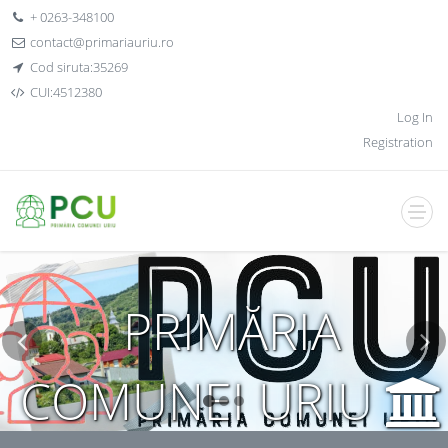
+ 0263-348100
contact@primariauriu.ro
Cod siruta:35269
CUI:4512380
Log In
Registration
PRIMĂRIA
COMUNEI URIU