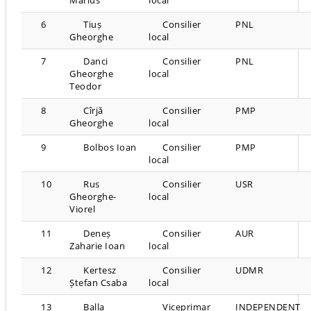
6
Tiuș
Consilier
PNL
Gheorghe
local
7
Danci
Consilier
PNL
Gheorghe
local
Teodor
8
Cîrjă
Consilier
PMP
Gheorghe
local
9
Bolbos Ioan
Consilier
PMP
local
10
Rus
Consilier
USR
Gheorghe-
local
Viorel
11
Deneș
Consilier
AUR
Zaharie Ioan
local
12
Kertesz
Consilier
UDMR
Ștefan Csaba
local
13
Balla
Viceprimar
INDEPENDENT