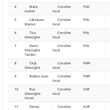
4
Mate
Consilier
PSD
Andrei
local
5
Câțcăuan
Consilier
PNL
Marius
local
6
Tiuș
Consilier
PNL
Gheorghe
local
7
Danci
Consilier
PNL
Gheorghe
local
Teodor
8
Cîrjă
Consilier
PMP
Gheorghe
local
9
Bolbos Ioan
Consilier
PMP
local
10
Rus
Consilier
USR
Gheorghe-
local
Viorel
11
Deneș
Consilier
AUR