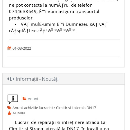
ne pot contacta la numÄƒrul de telefon
0744638649, È™i vom asigura transportul
produselor.
VÄƒ mulÈ›umim È™i Dumnezeu sÄƒ vÄƒ
rÄƒsplÄƒteascÄƒ! ðŸ™ðŸ™ðŸ™
01-03-2022
Informații - Noutăți
Anunț
Anunt achizitie lucrari str Cimitir si Laterala DN17
ADMIN
Lucrări de reparații și întreținere Strada La
Cimitir și Strada laterală la DN17, în localitatea