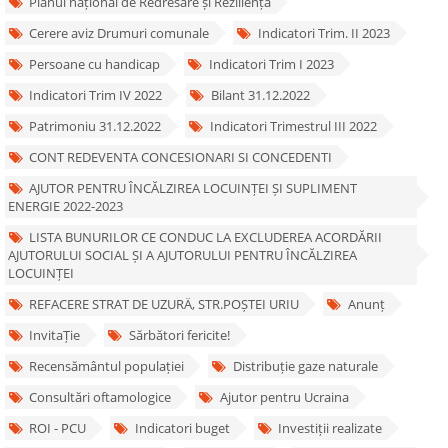
Planul național de Redresare și Reziliență
Cerere aviz Drumuri comunale
Indicatori Trim. II 2023
Persoane cu handicap
Indicatori Trim I 2023
Indicatori Trim IV 2022
Bilant 31.12.2022
Patrimoniu 31.12.2022
Indicatori Trimestrul III 2022
CONT REDEVENTA CONCESIONARI SI CONCEDENTI
AJUTOR PENTRU ÎNCĂLZIREA LOCUINȚEI ȘI SUPLIMENT
ENERGIE 2022-2023
LISTA BUNURILOR CE CONDUC LA EXCLUDEREA ACORDĂRII
AJUTORULUI SOCIAL ȘI A AJUTORULUI PENTRU ÎNCĂLZIREA
LOCUINȚEI
REFACERE STRAT DE UZURÄ‚ STR.POȘTEI URIU
Anunț
InvitaȚie
Sărbători fericite!
Recensământul populației
Distribuție gaze naturale
Consultări oftamologice
Ajutor pentru Ucraina
ROI - PCU
Indicatori buget
Investiții realizate