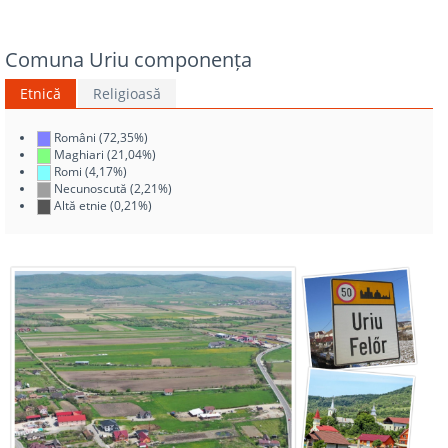
Comuna Uriu componența
Etnică
Religioasă
Români (72,35%)
Maghiari (21,04%)
Romi (4,17%)
Necunoscută (2,21%)
Altă etnie (0,21%)