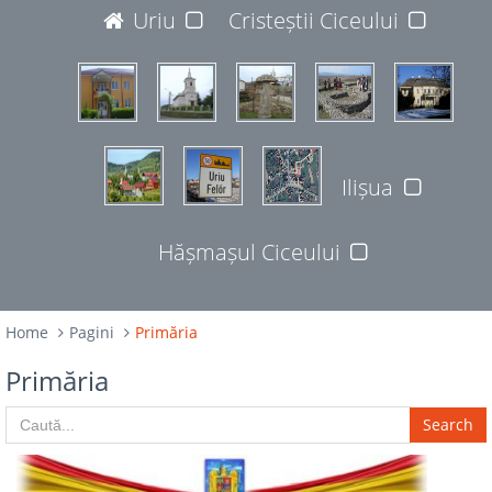
JUDEȚUL BISTRIȚA-NĂSĂUD
Uriu
Cristeștii Ciceului
427365
Ilișua
Hășmașul Ciceului
Home
Pagini
Primăria
Primăria
Search