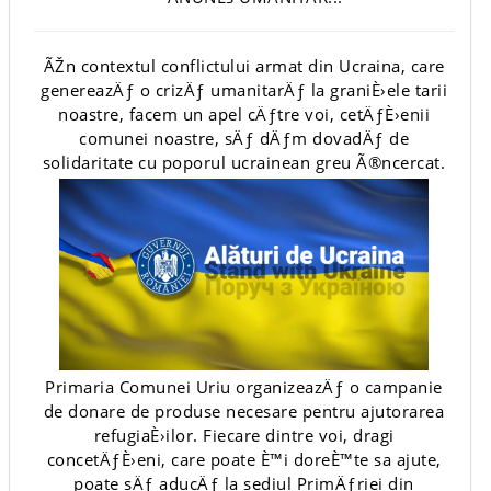
ÃŽn contextul conflictului armat din Ucraina, care
genereazÄƒ o crizÄƒ umanitarÄƒ la graniÈ›ele tarii
noastre, facem un apel cÄƒtre voi, cetÄƒÈ›enii
comunei noastre, sÄƒ dÄƒm dovadÄƒ de
solidaritate cu poporul ucrainean greu Ã®ncercat.
Primaria Comunei Uriu organizeazÄƒ o campanie
de donare de produse necesare pentru ajutorarea
refugiaÈ›ilor. Fiecare dintre voi, dragi
concetÄƒÈ›eni, care poate È™i doreÈ™te sa ajute,
poate sÄƒ aducÄƒ la sediul PrimÄƒriei din