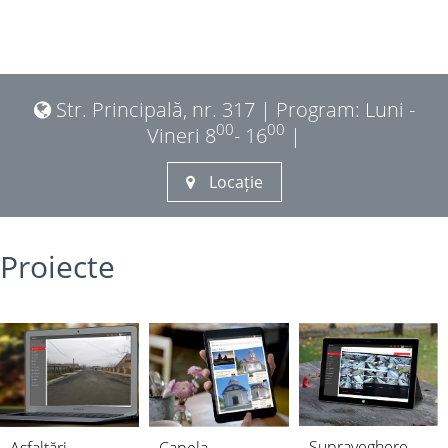
Str. Principală, nr. 317 | Program: Luni -
00
00
Vineri 8
- 16
|
Locație
Proiecte
Supraveghere-