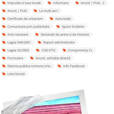
Impozite si taxe locale
Informare
Anunț | PUG - 2
Anunț | PUG
La mulți ani !
Certificate de urbanism
Autorizații
Comunicare prin publicitate
Ajutor încălzire
Acte necesare
Declarații de avere și de interese
Legea 544/2001
Raport-administrativ
Legea 52/2003
COD ETIC
Componența CL
Formulare
Anunț- achiziție directă
Datoria publica comuna Uriu
Info Facebook
Lista funcții