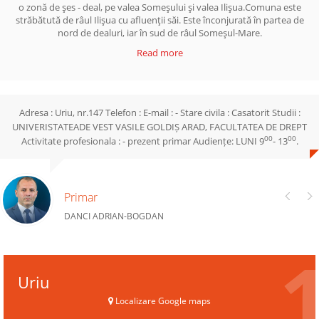
o zonă de şes - deal, pe valea Someşului şi valea Ilişua.Comuna este
străbătută de râul Ilişua cu afluenţii săi. Este înconjurată în partea de
nord de dealuri, iar în sud de râul Someşul-Mare.
Read more
Adresa : Uriu, nr.147 Telefon : E-mail : - Stare civila : Casatorit Studii :
UNIVERISTATEADE VEST VASILE GOLDIȘ ARAD, FACULTATEA DE DREPT
00
00
Activitate profesionala : - prezent primar Audiențe: LUNI 9
- 13
.
Primar
DANCI ADRIAN-BOGDAN
Uriu
Localizare Google maps