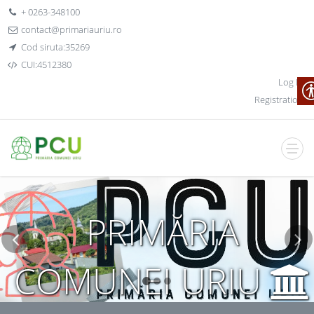
+ 0263-348100
contact@primariauriu.ro
Cod siruta:35269
CUI:4512380
Log In
Registration
PRIMĂRIA
COMUNEI URIU