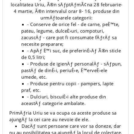
localitatea Uriu, Ã®n sÄƒptÄƒmÃ¢na 28 februarie-
4 martie, Ã®n intervalul orar 8- 16, produse din
urmÄƒtoarele categorii:
- Conserve de orice fel - de carne, peÈ™te,
pateu, legume, dulceÈ›uri, compoturi,
zacuscÄƒ - care pot fi consumate fÄƒrÄƒ sa
necesite preparare;
- ApÄƒ È™i suc, de preferinÈ›Äƒ Ã®n sticle
de 0,5 litri;
- Produse de igienÄƒ personalÄƒ - sÄƒpun,
pastÄƒ de dinÈ›i, periuÈ›e, È™erveÈ›ele
umede, etc.
- Produse pentru copii - pampers, lapte
praf, etc.
- Dulciuri, biscuiÈ›i alte produse din
aceastÄƒ categorie ambalate.
PrimÄƒria Uriu se va ocupa ca aceste produse sa
ajungÄƒ la cei care au nevoie de ele.
DacÄƒ sunt persoane care vor sa doneze, dar
nu au posibilitatea sa ajungÄƒ la locul de colectare,