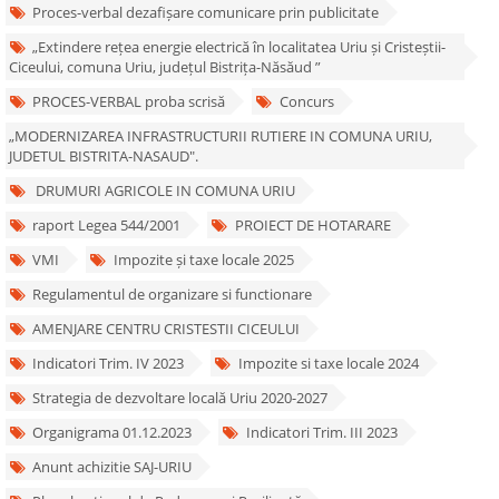
Proces-verbal dezafișare comunicare prin publicitate
„Extindere rețea energie electrică în localitatea Uriu și Cristeștii-
Ciceului, comuna Uriu, județul Bistrița-Năsăud ”
PROCES-VERBAL proba scrisă
Concurs
„MODERNIZAREA INFRASTRUCTURII RUTIERE IN COMUNA URIU,
JUDETUL BISTRITA-NASAUD".
DRUMURI AGRICOLE IN COMUNA URIU
raport Legea 544/2001
PROIECT DE HOTARARE
VMI
Impozite și taxe locale 2025
Regulamentul de organizare si functionare
AMENJARE CENTRU CRISTESTII CICEULUI
Indicatori Trim. IV 2023
Impozite si taxe locale 2024
Strategia de dezvoltare locală Uriu 2020-2027
Organigrama 01.12.2023
Indicatori Trim. III 2023
Anunt achizitie SAJ-URIU