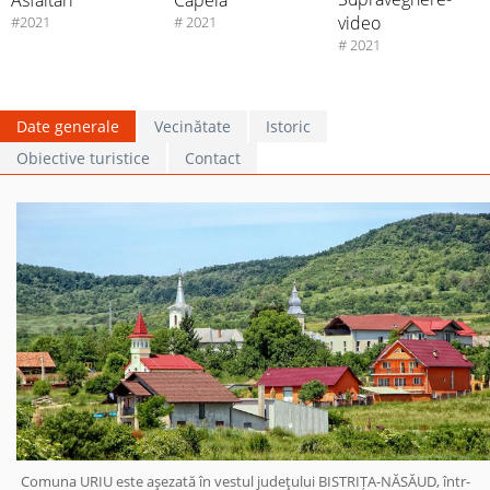
Asfaltări
Capela
video
#2021
# 2021
# 2021
Date generale
Vecinătate
Istoric
Obiective turistice
Contact
Comuna URIU este aşezată în vestul judeţului BISTRIȚA-NĂSĂUD, într-