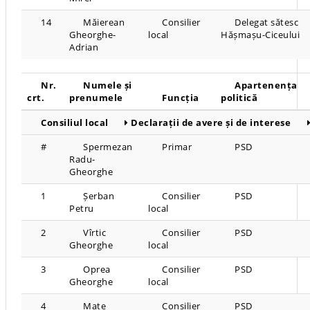
14
Măierean
Consilier
Delegat sătesc
Gheorghe-
local
Hășmașu-Ciceului
Adrian
Nr.
Numele și
Apartenența
crt.
prenumele
Funcția
politică
Consiliul local
Declarații de avere și de interese
#
Spermezan
Primar
PSD
Radu-
Gheorghe
1
Șerban
Consilier
PSD
Petru
local
2
Vîrtic
Consilier
PSD
Gheorghe
local
3
Oprea
Consilier
PSD
Gheorghe
local
4
Mate
Consilier
PSD