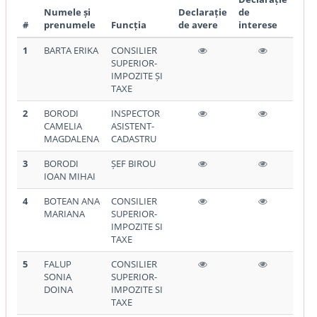
Numele și
Declarație
de
#
prenumele
Funcția
de avere
interese
1
BARTA ERIKA
CONSILIER
SUPERIOR-
IMPOZITE ȘI
TAXE
2
BORODI
INSPECTOR
CAMELIA
ASISTENT-
MAGDALENA
CADASTRU
3
BORODI
ȘEF BIROU
IOAN MIHAI
4
BOTEAN ANA
CONSILIER
MARIANA
SUPERIOR-
IMPOZITE SI
TAXE
5
FALUP
CONSILIER
SONIA
SUPERIOR-
DOINA
IMPOZITE SI
TAXE