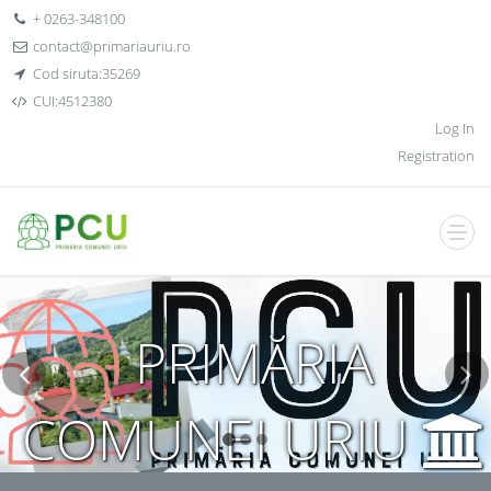
+ 0263-348100
contact@primariauriu.ro
Cod siruta:35269
CUI:4512380
Log In
Registration
PRIMĂRIA
COMUNEI URIU