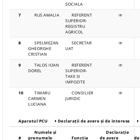
SOCIALA
7
RUS AMALIA
REFERENT
SUPERIOR-
REGISTRU
AGRICOL
8
SPELMEZAN
SECRETAR
GHEORGHE
UAT
CRISTIAN
9
TALOS IOAN
REFERENT
DOREL
SUPERIOR-
TAXE SI
IMPOZITE
10
TIMARU
CONSILIER
CARMEN
JURIDIC
LUCIANA
Aparatul PCU
Declarații de avere și de interese
Numele și
Declarație
#
prenumele
Funcția
de avere
de