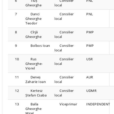
6
Tiuș
Consilier
PNL
Gheorghe
local
7
Danci
Consilier
PNL
Gheorghe
local
Teodor
8
Cîrjă
Consilier
PMP
Gheorghe
local
9
Bolbos Ioan
Consilier
PMP
local
10
Rus
Consilier
USR
Gheorghe-
local
Viorel
11
Deneș
Consilier
AUR
Zaharie Ioan
local
12
Kertesz
Consilier
UDMR
Ștefan Csaba
local
13
Balla
Viceprimar
INDEPENDENT
Gheorghe
Mirel