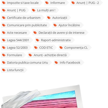
Impozite si taxe locale
Informare
Anunț | PUG - 2
Anunț | PUG
La mulți ani !
Certificate de urbanism
Autorizații
Comunicare prin publicitate
Ajutor încălzire
Acte necesare
Declarații de avere și de interese
Legea 544/2001
Raport-administrativ
Legea 52/2003
COD ETIC
Componența CL
Formulare
Anunț- achiziție directă
Datoria publica comuna Uriu
Info Facebook
Lista funcții