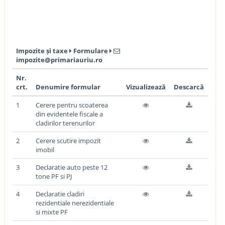
Impozite și taxe
Formulare
impozite@primariauriu.ro
Nr.
crt.
Denumire formular
Vizualizează
Descarcă
1
Cerere pentru scoaterea
din evidentele fiscale a
cladirilor terenurilor
2
Cerere scutire impozit
imobil
3
Declaratie auto peste 12
tone PF si PJ
4
Declaratie cladiri
rezidentiale nerezidentiale
si mixte PF