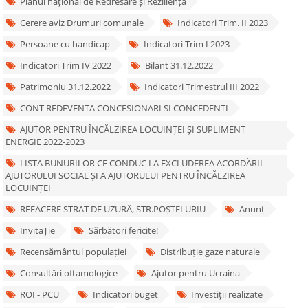
Planul național de Redresare și Reziliență
Cerere aviz Drumuri comunale
Indicatori Trim. II 2023
Persoane cu handicap
Indicatori Trim I 2023
Indicatori Trim IV 2022
Bilant 31.12.2022
Patrimoniu 31.12.2022
Indicatori Trimestrul III 2022
CONT REDEVENTA CONCESIONARI SI CONCEDENTI
AJUTOR PENTRU ÎNCĂLZIREA LOCUINȚEI ȘI SUPLIMENT
ENERGIE 2022-2023
LISTA BUNURILOR CE CONDUC LA EXCLUDEREA ACORDĂRII
AJUTORULUI SOCIAL ȘI A AJUTORULUI PENTRU ÎNCĂLZIREA
LOCUINȚEI
REFACERE STRAT DE UZURÄ‚ STR.POȘTEI URIU
Anunț
InvitaȚie
Sărbători fericite!
Recensământul populației
Distribuție gaze naturale
Consultări oftamologice
Ajutor pentru Ucraina
ROI - PCU
Indicatori buget
Investiții realizate