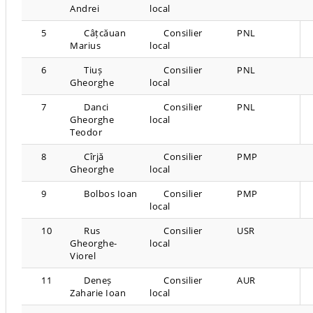
Andrei
local
5
Câțcăuan
Consilier
PNL
Marius
local
6
Tiuș
Consilier
PNL
Gheorghe
local
7
Danci
Consilier
PNL
Gheorghe
local
Teodor
8
Cîrjă
Consilier
PMP
Gheorghe
local
9
Bolbos Ioan
Consilier
PMP
local
10
Rus
Consilier
USR
Gheorghe-
local
Viorel
11
Deneș
Consilier
AUR
Zaharie Ioan
local