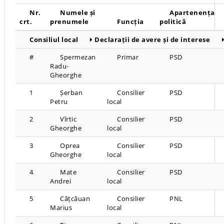
Nr.
Numele și
Apartenența
crt.
prenumele
Funcția
politică
Consiliul local
Declarații de avere și de interese
#
Spermezan
Primar
PSD
Radu-
Gheorghe
1
Șerban
Consilier
PSD
Petru
local
2
Vîrtic
Consilier
PSD
Gheorghe
local
3
Oprea
Consilier
PSD
Gheorghe
local
4
Mate
Consilier
PSD
Andrei
local
5
Câțcăuan
Consilier
PNL
Marius
local