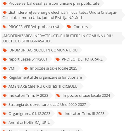
Proces-verbal dezafișare comunicare prin publicitate
„Extindere rețea energie electrică în localitatea Uriu și Cristeștii-
Ciceului, comuna Uriu, județul Bistrița-Năsăud ”
PROCES-VERBAL proba scrisă
Concurs
„MODERNIZAREA INFRASTRUCTURII RUTIERE IN COMUNA URIU,
JUDETUL BISTRITA-NASAUD".
DRUMURI AGRICOLE IN COMUNA URIU
raport Legea 544/2001
PROIECT DE HOTARARE
VMI
Impozite și taxe locale 2025
Regulamentul de organizare si functionare
AMENJARE CENTRU CRISTESTII CICEULUI
Indicatori Trim. IV 2023
Impozite si taxe locale 2024
Strategia de dezvoltare locală Uriu 2020-2027
Organigrama 01.12.2023
Indicatori Trim. III 2023
Anunt achizitie SAJ-URIU