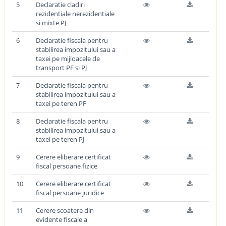
5
Declaratie cladiri
rezidentiale nerezidentiale
si mixte PJ
6
Declaratie fiscala pentru
stabilirea impozitului sau a
taxei pe mijloacele de
transport PF si PJ
7
Declaratie fiscala pentru
stabilirea impozitului sau a
taxei pe teren PF
8
Declaratie fiscala pentru
stabilirea impozitului sau a
taxei pe teren PJ
9
Cerere eliberare certificat
fiscal persoane fizice
10
Cerere eliberare certificat
fiscal persoane juridice
11
Cerere scoatere din
evidente fiscale a