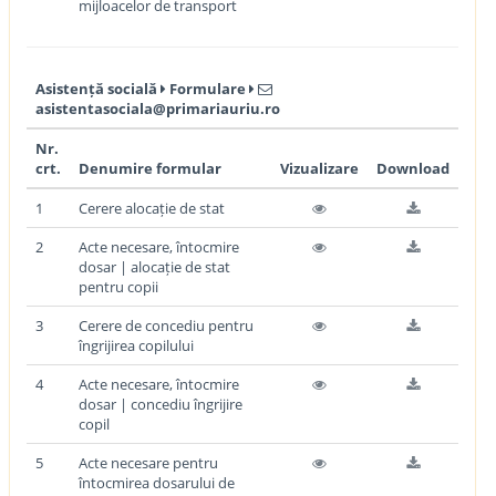
mijloacelor de transport
Asistență socială
Formulare
asistentasociala@primariauriu.ro
Nr.
crt.
Denumire formular
Vizualizare
Download
1
Cerere alocație de stat
2
Acte necesare, întocmire
dosar | alocație de stat
pentru copii
3
Cerere de concediu pentru
îngrijirea copilului
4
Acte necesare, întocmire
dosar | concediu îngrijire
copil
5
Acte necesare pentru
întocmirea dosarului de