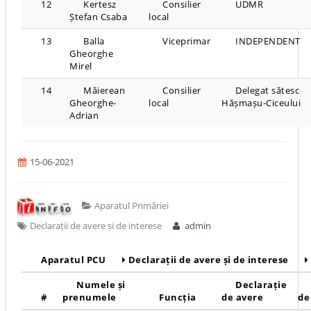
12
Kertesz
Consilier
UDMR
Ștefan Csaba
local
13
Balla
Viceprimar
INDEPENDENT
Gheorghe
Mirel
14
Măierean
Consilier
Delegat sătesc
Gheorghe-
local
Hășmașu-Ciceului
Adrian
15-06-2021
Aparatul Primăriei
Declarații de avere și de interese
admin
Aparatul PCU
Declarații de avere și de interese
Numele și
Declarație
#
prenumele
Funcția
de avere
de