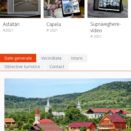
Supraveghere-
Asfaltări
Capela
video
#2021
# 2021
# 2021
Date generale
Vecinătate
Istoric
Obiective turistice
Contact