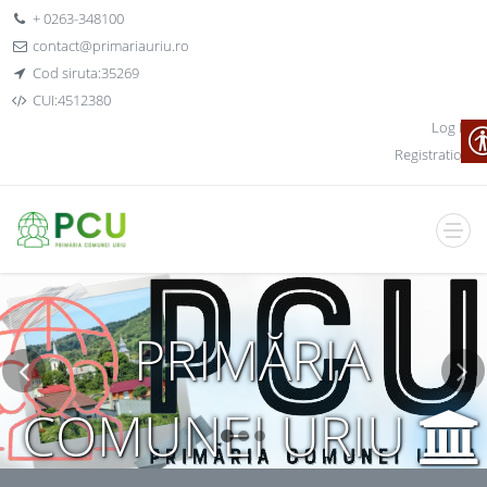
+ 0263-348100
contact@primariauriu.ro
Cod siruta:35269
CUI:4512380
Log In
Registration
PRIMĂRIA
COMUNEI URIU