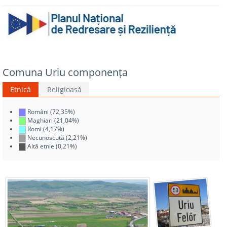
Comuna Uriu componența
Etnică
Religioasă
Români (72,35%)
Maghiari (21,04%)
Romi (4,17%)
Necunoscută (2,21%)
Altă etnie (0,21%)