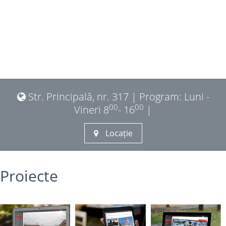
Str. Principală, nr. 317 | Program: Luni -
00
00
Vineri 8
- 16
|
Locație
Proiecte