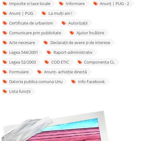
Impozite si taxe locale
Informare
Anunț | PUG - 2
Anunț | PUG
La mulți ani !
Certificate de urbanism
Autorizații
Comunicare prin publicitate
Ajutor încălzire
Acte necesare
Declarații de avere și de interese
Legea 544/2001
Raport-administrativ
Legea 52/2003
COD ETIC
Componența CL
Formulare
Anunț- achiziție directă
Datoria publica comuna Uriu
Info Facebook
Lista funcții