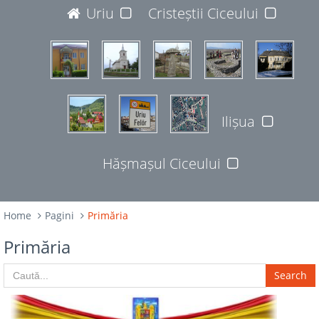
JUDEȚUL BISTRIȚA-NĂSĂUD
Uriu
Cristeștii Ciceului
427365
Ilișua
Hășmașul Ciceului
Home
Pagini
Primăria
Primăria
Search