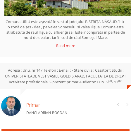
Comuna URIU este aşezată în vestul judeţului BISTRIȚA-NĂSĂUD, într-
o zonă de şes - deal, pe valea Someşului şi valea Ilişua.Comuna este
străbătută de râul Ilişua cu afluenţii săi. Este înconjurată în partea de
nord de dealuri, iar în sud de râul Someşul-Mare.
Read more
Adresa : Uriu, nr.147 Telefon : E-mail : - Stare civila : Casatorit Studii :
UNIVERISTATEADE VEST VASILE GOLDIȘ ARAD, FACULTATEA DE DREPT
00
00
Activitate profesionala : - prezent primar Audiențe: LUNI 9
- 13
.
Primar
DANCI ADRIAN-BOGDAN