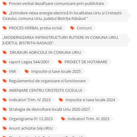
Proces-verbal dezafișare comunicare prin publicitate
„Extindere rețea energie electrică în localitatea Uriu și Cristeștii-
Ciceului, comuna Uriu, județul Bistrița-Năsăud ”
PROCES-VERBAL proba scrisă
Concurs
„MODERNIZAREA INFRASTRUCTURII RUTIERE IN COMUNA URIU,
JUDETUL BISTRITA-NASAUD".
DRUMURI AGRICOLE IN COMUNA URIU
raport Legea 544/2001
PROIECT DE HOTARARE
VMI
Impozite și taxe locale 2025
Regulamentul de organizare si functionare
AMENJARE CENTRU CRISTESTII CICEULUI
Indicatori Trim. IV 2023
Impozite si taxe locale 2024
Strategia de dezvoltare locală Uriu 2020-2027
Organigrama 01.12.2023
Indicatori Trim. III 2023
Anunt achizitie SAJ-URIU