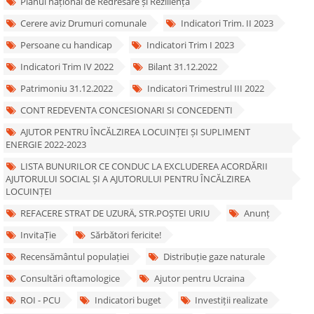
Planul național de Redresare și Reziliență
Cerere aviz Drumuri comunale
Indicatori Trim. II 2023
Persoane cu handicap
Indicatori Trim I 2023
Indicatori Trim IV 2022
Bilant 31.12.2022
Patrimoniu 31.12.2022
Indicatori Trimestrul III 2022
CONT REDEVENTA CONCESIONARI SI CONCEDENTI
AJUTOR PENTRU ÎNCĂLZIREA LOCUINȚEI ȘI SUPLIMENT
ENERGIE 2022-2023
LISTA BUNURILOR CE CONDUC LA EXCLUDEREA ACORDĂRII
AJUTORULUI SOCIAL ȘI A AJUTORULUI PENTRU ÎNCĂLZIREA
LOCUINȚEI
REFACERE STRAT DE UZURÄ‚ STR.POȘTEI URIU
Anunț
InvitaȚie
Sărbători fericite!
Recensământul populației
Distribuție gaze naturale
Consultări oftamologice
Ajutor pentru Ucraina
ROI - PCU
Indicatori buget
Investiții realizate