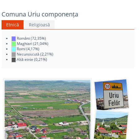
Comuna Uriu componența
Etnică
Religioasă
Români (72,35%)
Maghiari (21,04%)
Romi (4,17%)
Necunoscută (2,21%)
Altă etnie (0,21%)