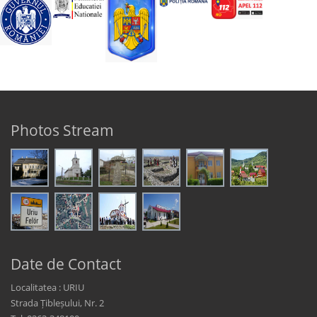
Photos Stream
Date de Contact
Localitatea : URIU
Strada Țibleșului, Nr. 2