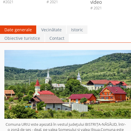
video
#2021
# 2021
# 2021
Date generale
Vecinătate
Istoric
Obiective turistice
Contact
Comuna URIU este aşezată în vestul judeţului BISTRIȚA-NĂSĂUD, într-
o zonă de şes - deal, pe valea Someşului şi valea Ilişua.Comuna este