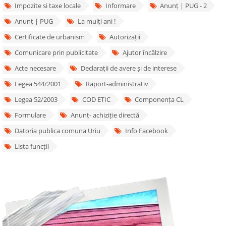
Impozite si taxe locale
Informare
Anunț | PUG - 2
Anunț | PUG
La mulți ani !
Certificate de urbanism
Autorizații
Comunicare prin publicitate
Ajutor încălzire
Acte necesare
Declarații de avere și de interese
Legea 544/2001
Raport-administrativ
Legea 52/2003
COD ETIC
Componența CL
Formulare
Anunț- achiziție directă
Datoria publica comuna Uriu
Info Facebook
Lista funcții