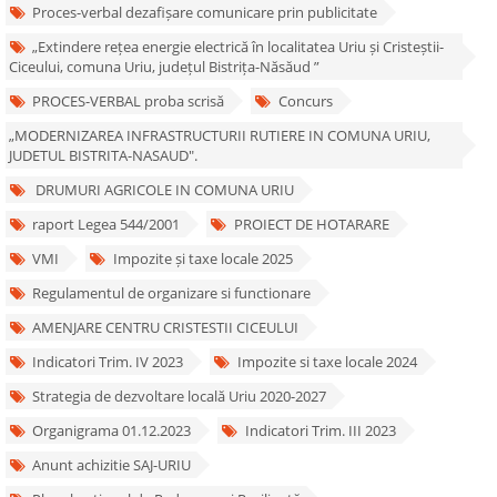
Proces-verbal dezafișare comunicare prin publicitate
„Extindere rețea energie electrică în localitatea Uriu și Cristeștii-
Ciceului, comuna Uriu, județul Bistrița-Năsăud ”
PROCES-VERBAL proba scrisă
Concurs
„MODERNIZAREA INFRASTRUCTURII RUTIERE IN COMUNA URIU,
JUDETUL BISTRITA-NASAUD".
DRUMURI AGRICOLE IN COMUNA URIU
raport Legea 544/2001
PROIECT DE HOTARARE
VMI
Impozite și taxe locale 2025
Regulamentul de organizare si functionare
AMENJARE CENTRU CRISTESTII CICEULUI
Indicatori Trim. IV 2023
Impozite si taxe locale 2024
Strategia de dezvoltare locală Uriu 2020-2027
Organigrama 01.12.2023
Indicatori Trim. III 2023
Anunt achizitie SAJ-URIU