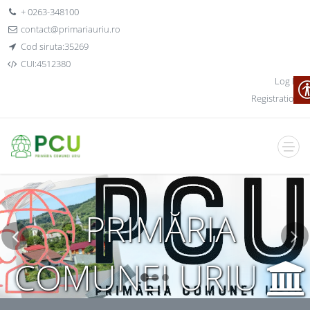
+ 0263-348100
contact@primariauriu.ro
Cod siruta:35269
CUI:4512380
Log In
Registration
PRIMĂRIA
COMUNEI URIU