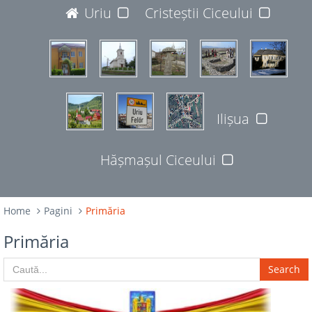
JUDEȚUL BISTRIȚA-NĂSĂUD
Uriu
Cristeștii Ciceului
427365
Ilișua
Hășmașul Ciceului
Home
Pagini
Primăria
Primăria
Search