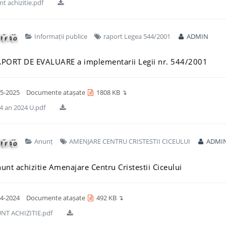
t achizitie.pdf
Informații publice
raport Legea 544/2001
ADMIN
PORT DE EVALUARE a implementarii Legii nr. 544/2001
5-2025
Documente atașate
1808 KB ↴
4 an 2024 U.pdf
Anunț
AMENJARE CENTRU CRISTESTII CICEULUI
ADMI
unt achizitie Amenajare Centru Cristestii Ciceului
4-2024
Documente atașate
492 KB ↴
T ACHIZITIE.pdf