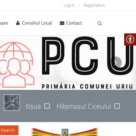
Log In
Registration
sare
Consiliul Local
Contact
Ilișua
Hășmașul Ciceului
Search