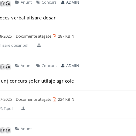
Anunț
Concurs
ADMIN
oces-verbal afisare dosar
8-2025
Documente atașate
287 KB ↴
fisare dosar.pdf
Anunț
Concurs
ADMIN
unț concurs șofer utilaje agricole
7-2025
Documente atașate
224 KB ↴
NT.pdf
Anunț