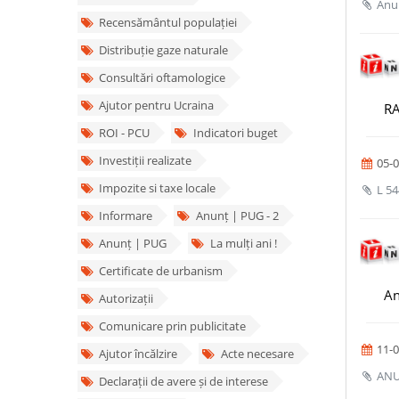
Anun
Recensământul populației
Distribuție gaze naturale
Consultări oftamologice
Ajutor pentru Ucraina
RA
ROI - PCU
Indicatori buget
Investiții realizate
05-0
Impozite si taxe locale
L 54
Informare
Anunț | PUG - 2
Anunț | PUG
La mulți ani !
Certificate de urbanism
An
Autorizații
Comunicare prin publicitate
11-0
Ajutor încălzire
Acte necesare
ANUN
Declarații de avere și de interese