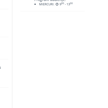
00
00
MIERCURI:
9
- 13
N