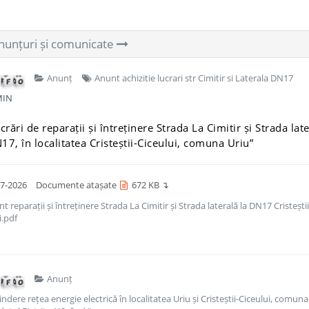
unțuri și comunicate
Anunț
Anunt achizitie lucrari str Cimitir si Laterala DN17
IN
crări de reparații și întreținere Strada La Cimitir și Strada lat
17, în localitatea Cristeștii-Ciceului, comuna Uriu”
7-2026
Documente atașate
672 KB ↴
 reparații și întreținere Strada La Cimitir și Strada laterală la DN17 Cristeștii
i.pdf
Anunț
ndere rețea energie electrică în localitatea Uriu și Cristeștii-Ciceului, comuna