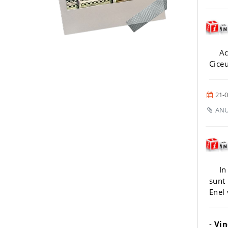
Ac
Ciceu
21-0
ANUN
In
sunt 
Enel
-
Vin