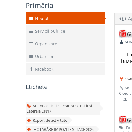
Primăria
An
Noutăți
Servicii publice
ADM
Organizare
Lu
Urbanism
la DN
Facebook
15-0
Etichete
Anunt
Ciceulu
Anunt achizitie lucrari str Cimitir si
Laterala DN17
Raport de activitate
„Exti
HOTĂRÂRE IMPOZITE SI TAXE 2026