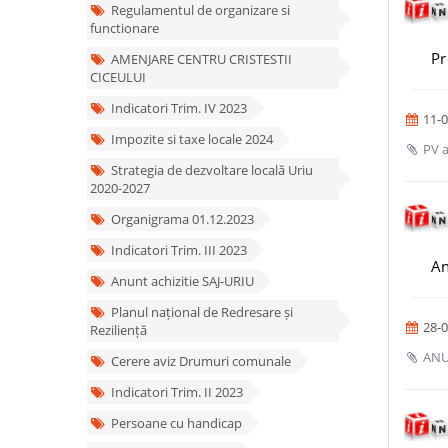
Regulamentul de organizare si
functionare
Pr
AMENJARE CENTRU CRISTESTII
CICEULUI
Indicatori Trim. IV 2023
11-0
Impozite si taxe locale 2024
PV a
Strategia de dezvoltare locală Uriu
2020-2027
Organigrama 01.12.2023
Indicatori Trim. III 2023
An
Anunt achizitie SAJ-URIU
Planul național de Redresare și
28-0
Reziliență
ANU
Cerere aviz Drumuri comunale
Indicatori Trim. II 2023
Persoane cu handicap