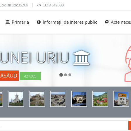
Cod siruta:35269
CUI:4512380
Primăria
Informații de interes public
Acte nece
UNEI URIU
NĂSĂUD
427365