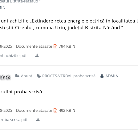
udețul Bistrița-Năsăud ”
IN
unt achizitie „Extindere rețea energie electrică în localitatea 
isteștii-Ciceului, comuna Uriu, județul Bistrița-Năsăud ”
9-2025
Documente atașate
794 KB ↴
t achizitie.pdf
Anunț
PROCES-VERBAL proba scrisă
ADMIN
zultat proba scrisă
8-2025
Documente atașate
492 KB ↴
roba scrisa.pdf