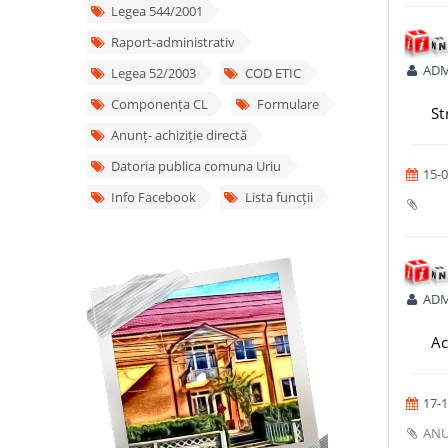
Legea 544/2001
Raport-administrativ
ADM
Legea 52/2003
COD ETIC
Componența CL
Formulare
St
Anunț- achiziție directă
Datoria publica comuna Uriu
15-0
Info Facebook
Lista funcții
ADM
Ac
17-1
ANU