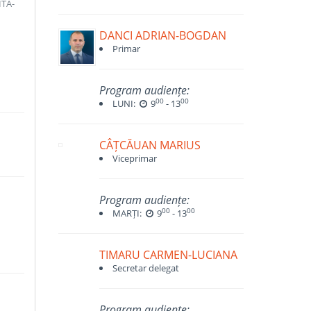
TA-
DANCI ADRIAN-BOGDAN
Primar
Program audiențe:
00
00
LUNI:
9
- 13
CÂȚCĂUAN MARIUS
Viceprimar
Program audiențe:
00
00
MARȚI:
9
- 13
TIMARU CARMEN-LUCIANA
Secretar delegat
Program audiențe: