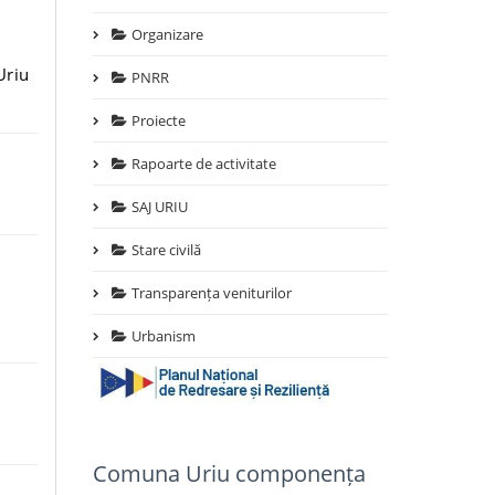
Organizare
Uriu
PNRR
Proiecte
Rapoarte de activitate
SAJ URIU
Stare civilă
Transparența veniturilor
Urbanism
Comuna Uriu componența