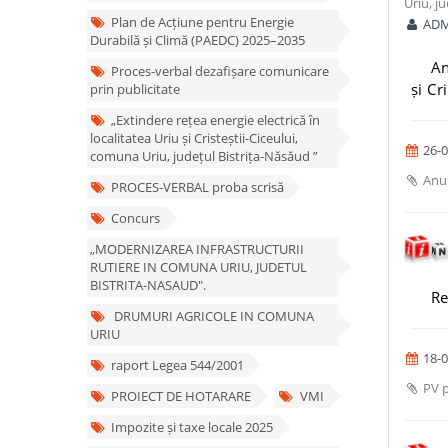
Uriu, j
Plan de Acțiune pentru Energie
ADM
Durabilă și Climă (PAEDC) 2025–2035
An
Proces-verbal dezafișare comunicare
și Cr
prin publicitate
„Extindere rețea energie electrică în
localitatea Uriu și Cristeștii-Ciceului,
26-0
comuna Uriu, județul Bistrița-Năsăud ”
Anun
PROCES-VERBAL proba scrisă
Concurs
„MODERNIZAREA INFRASTRUCTURII
RUTIERE IN COMUNA URIU, JUDETUL
BISTRITA-NASAUD".
Re
DRUMURI AGRICOLE IN COMUNA
URIU
18-0
raport Legea 544/2001
PV p
PROIECT DE HOTARARE
VMI
Impozite și taxe locale 2025