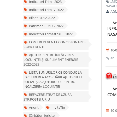
„MOD
Indicatori Trim I 2023
NASAUD
Indicatori Trim IV 2022
ADM
Bilant 31.12.2022
An
Patrimoniu 31.12.2022
INFR
NASA
Indicatori Trimestrul III 2022
CONT REDEVENTA CONCESIONARI SI
CONCEDENTI
10-0
AJUTOR PENTRU ÎNCĂLZIREA
anun
LOCUINȚEI ȘI SUPLIMENT ENERGIE
2022-2023
LISTA BUNURILOR CE CONDUC LA
EXCLUDEREA ACORDĂRII AJUTORULUI
SOCIAL ȘI A AJUTORULUI PENTRU
ÎNCĂLZIREA LOCUINȚEI
An
COM
REFACERE STRAT DE UZURÄ‚
STR.POȘTEI URIU
Anunț
InvitaȚie
10-0
Sărbători fericite!