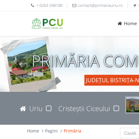
+ 0263-348100
contact@primariauriu.ro
Home
PRIMĂRIA COM
JUDEȚUL BISTRIȚA-
Uriu
Cristeștii Ciceului
Home
Pagini
Primăria