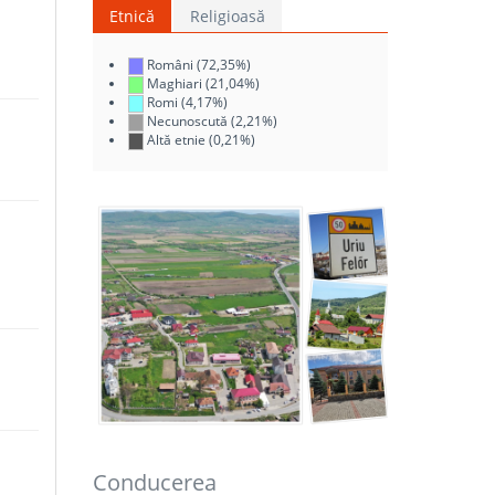
Etnică
Religioasă
Români (72,35%)
Maghiari (21,04%)
Romi (4,17%)
Necunoscută (2,21%)
Altă etnie (0,21%)
Conducerea